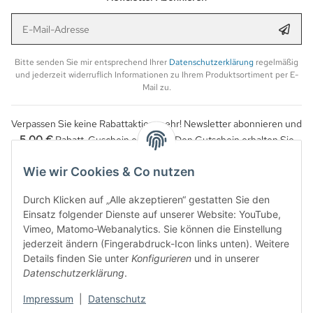
E-Mail-Adresse
Anmel
Bitte senden Sie mir entsprechend Ihrer
Datenschutzerklärung
regelmäßig
und jederzeit widerruflich Informationen zu Ihrem Produktsortiment per E-
Mail zu.
Verpassen Sie keine Rabattaktion mehr! Newsletter abonnieren und
5,00 €
Rabatt-Guschein erhalten. Den Gutschein erhalten Sie
per Email nach der erfolgreichen Bestätigung Ihrer Email-Adresse.
Wie wir Cookies & Co nutzen
Durch Klicken auf „Alle akzeptieren“ gestatten Sie den
Einsatz folgender Dienste auf unserer Website: YouTube,
Vimeo, Matomo-Webanalytics. Sie können die Einstellung
jederzeit ändern (Fingerabdruck-Icon links unten). Weitere
Details finden Sie unter
Konfigurieren
und in unserer
Datenschutzerklärung
.
Impressum
|
Datenschutz