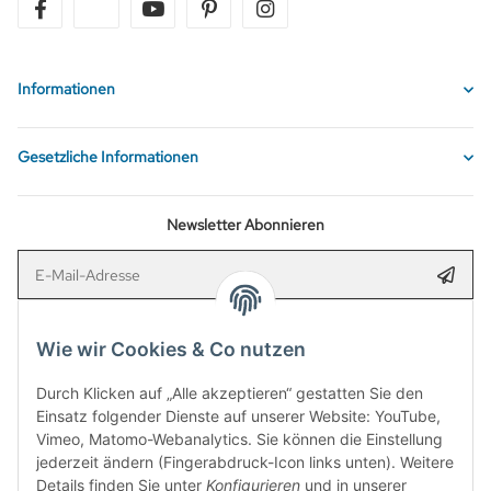
facebook
twitter
youtube
pinterest
instagram
Informationen
Gesetzliche Informationen
Newsletter Abonnieren
E-Mail-Adresse
Anmel
Bitte senden Sie mir entsprechend Ihrer
Datenschutzerklärung
regelmäßig
und jederzeit widerruflich Informationen zu Ihrem Produktsortiment per E-
Wie wir Cookies & Co nutzen
Mail zu.
Durch Klicken auf „Alle akzeptieren“ gestatten Sie den
Einsatz folgender Dienste auf unserer Website: YouTube,
Verpassen Sie keine Rabattaktion mehr! Newsletter abonnieren und
Vimeo, Matomo-Webanalytics. Sie können die Einstellung
5,00 €
Rabatt-Guschein erhalten. Den Gutschein erhalten Sie
jederzeit ändern (Fingerabdruck-Icon links unten). Weitere
per Email nach der erfolgreichen Bestätigung Ihrer Email-Adresse.
Details finden Sie unter
Konfigurieren
und in unserer