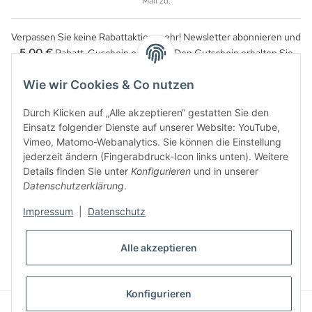
Mail zu.
Verpassen Sie keine Rabattaktion mehr! Newsletter abonnieren und
5,00 €
Rabatt-Guschein erhalten. Den Gutschein erhalten Sie
per Email nach der erfolgreichen Bestätigung Ihrer Email-Adresse.
Wie wir Cookies & Co nutzen
Durch Klicken auf „Alle akzeptieren“ gestatten Sie den
Einsatz folgender Dienste auf unserer Website: YouTube,
Vimeo, Matomo-Webanalytics. Sie können die Einstellung
jederzeit ändern (Fingerabdruck-Icon links unten). Weitere
Details finden Sie unter
Konfigurieren
und in unserer
Datenschutzerklärung
.
Impressum
|
Datenschutz
WIDERRUFSBUTTON
Alle akzeptieren
* Alle Preise inkl. gesetzlicher USt., zzgl.
Versand
Konfigurieren
© Reitzeuch