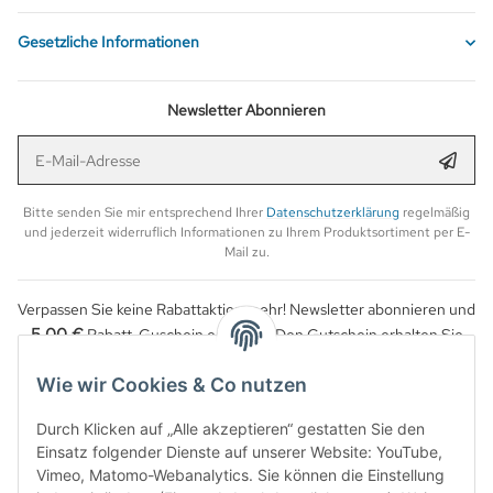
Gesetzliche Informationen
Newsletter Abonnieren
E-Mail-Adresse
Anmel
Bitte senden Sie mir entsprechend Ihrer
Datenschutzerklärung
regelmäßig
und jederzeit widerruflich Informationen zu Ihrem Produktsortiment per E-
Mail zu.
Verpassen Sie keine Rabattaktion mehr! Newsletter abonnieren und
5,00 €
Rabatt-Guschein erhalten. Den Gutschein erhalten Sie
per Email nach der erfolgreichen Bestätigung Ihrer Email-Adresse.
Wie wir Cookies & Co nutzen
Durch Klicken auf „Alle akzeptieren“ gestatten Sie den
Einsatz folgender Dienste auf unserer Website: YouTube,
Vimeo, Matomo-Webanalytics. Sie können die Einstellung