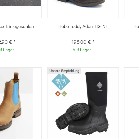
hnellkauf
Schnellkauf
ex Einlegesohlen
Hobo Teddy Adan HG NF
Ho
2,90 €
*
198,00 €
*
f Lager
Auf Lager
Unsere Empfehlung