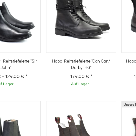
hnellkauf
Schnellkauf
Reitstiefelette "Sir
Hobo Reitstiefelette "Can Can/
Hobo 
John"
Derby HG"
€
-
129,00 €
*
179,00 €
*
1
f Lager
Auf Lager
Unsere 