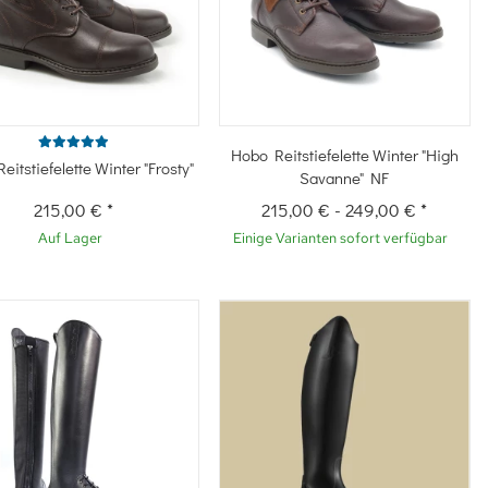
Schnellkauf
Schnellkauf
Hobo Reitstiefelette Winter "High
eitstiefelette Winter "Frosty"
Savanne" NF
215,00 €
*
215,00 €
-
249,00 €
*
Auf Lager
Einige Varianten sofort verfügbar