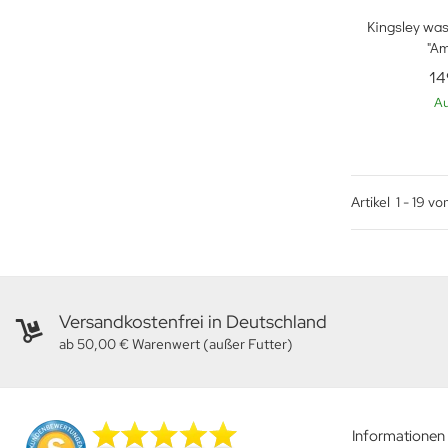
Sc
Kingsley wass
"A
14
Au
Artikel
1
-
19
vo
Versandkostenfrei in Deutschland
ab 50,00 € Warenwert (außer Futter)
Informationen