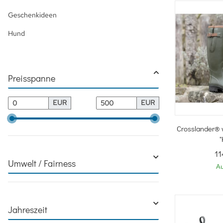
Geschenkideen
Hund
Preisspanne
EUR
EUR
Sc
Crosslander® w
"
11
Umwelt / Fairness
Au
Jahreszeit