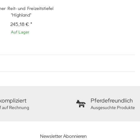
Schnellkauf
r Reit- und Freizeitstiefel
"Highland"
245,18 €
*
Auf Lager
ompliziert
Pferdefreundlich
f auf Rechnung
Ausgesuchte Produkte
Newsletter Abonnieren