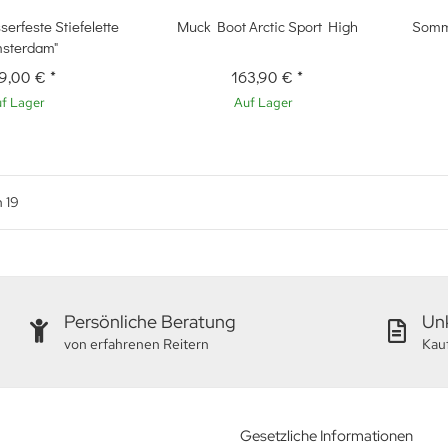
hnellkauf
Schnellkauf
erfeste Stiefelette
Muck Boot Arctic Sport High
Somme
msterdam"
9,00 €
*
163,90 €
*
f Lager
Auf Lager
n
19
Persönliche Beratung
Unk
von erfahrenen Reitern
Kau
Gesetzliche Informationen