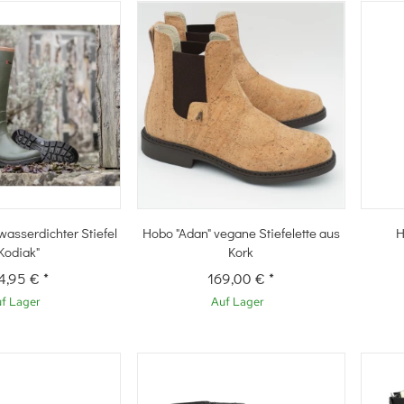
hnellkauf
Schnellkauf
asserdichter Stiefel
Hobo "Adan" vegane Stiefelette aus
H
Kodiak"
Kork
4,95 €
*
169,00 €
*
f Lager
Auf Lager