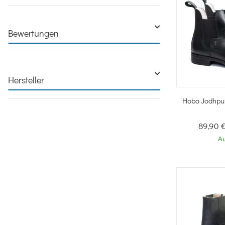
Bewertungen
Hersteller
Sc
Hobo Jodhpur 
89,90 
Au