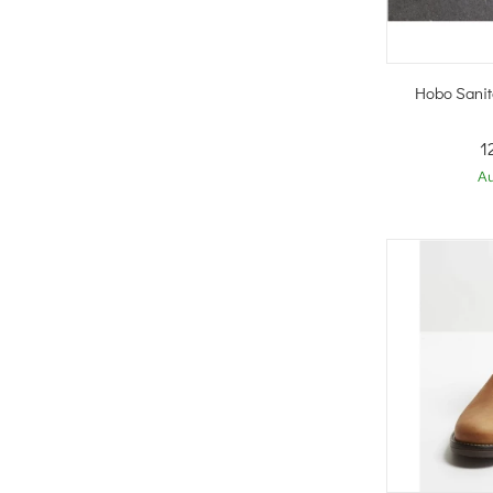
Sc
Hobo Sanit
1
Au