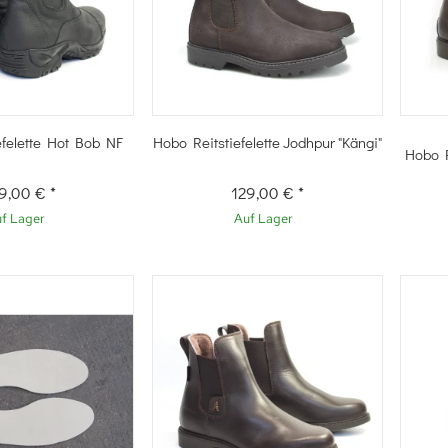
hnellkauf
Schnellkauf
efelette Hot Bob NF
Hobo Reitstiefelette Jodhpur "Kängi"
Hobo R
9,00 €
*
129,00 €
*
f Lager
Auf Lager