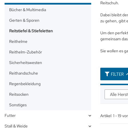
Reitschuh.
Bücher & Multimedia
Dabei bleibt de
Gerten & Sporen
zu gehen, gibt 
Reitstiefel & Stiefeletten
Um den perfekte
gemeinsam das 
Reithelme
Sie wollen es g
Reithelm-Zubehör
Sicherheitswesten
Reithandschuhe
FILTER
Regenbekleidung
Alle Herst
Reitsocken
Sonstiges
Futter
Artikel
1
-
19
vo
Stall & Weide