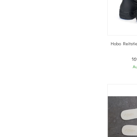
Sc
Hobo Reitsti
16
Au