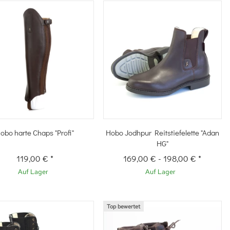
Schnellkauf
Schnellkauf
obo harte Chaps "Profi"
Hobo Jodhpur Reitstiefelette "Adan
HG"
119,00 €
*
169,00 €
-
198,00 €
*
Auf Lager
Auf Lager
Top bewertet