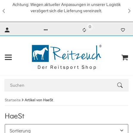
stik
Wir arbeiten mit Hochdruck daran, so schnell wie mögl
wieder unsere gewohnten Lieferzeiten zu erreichen. Vi
Dank für Ihr Verständnis.
0
Startseite
Artikel von HaeSt
HaeSt
Sortierung