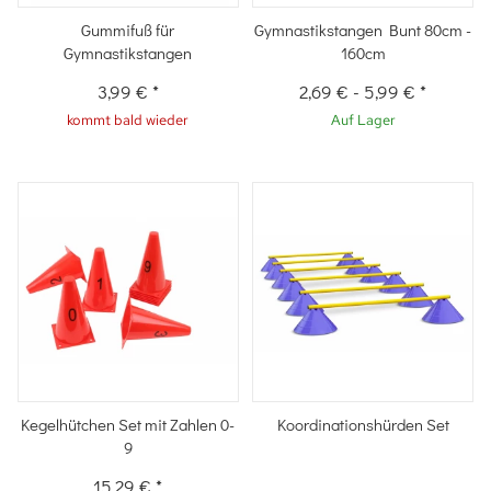
Gummifuß für
Gymnastikstangen Bunt 80cm -
Gymnastikstangen
160cm
3,99 €
*
2,69 €
-
5,99 €
*
kommt bald wieder
Auf Lager
Kegelhütchen Set mit Zahlen 0-
Koordinationshürden Set
9
15,29 €
*