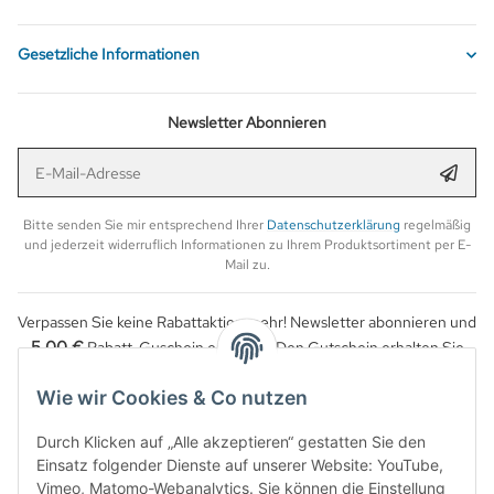
Gesetzliche Informationen
Newsletter Abonnieren
E-Mail-Adresse
Anmel
Bitte senden Sie mir entsprechend Ihrer
Datenschutzerklärung
regelmäßig
und jederzeit widerruflich Informationen zu Ihrem Produktsortiment per E-
Mail zu.
Verpassen Sie keine Rabattaktion mehr! Newsletter abonnieren und
5,00 €
Rabatt-Guschein erhalten. Den Gutschein erhalten Sie
per Email nach der erfolgreichen Bestätigung Ihrer Email-Adresse.
Wie wir Cookies & Co nutzen
Durch Klicken auf „Alle akzeptieren“ gestatten Sie den
Einsatz folgender Dienste auf unserer Website: YouTube,
Vimeo, Matomo-Webanalytics. Sie können die Einstellung