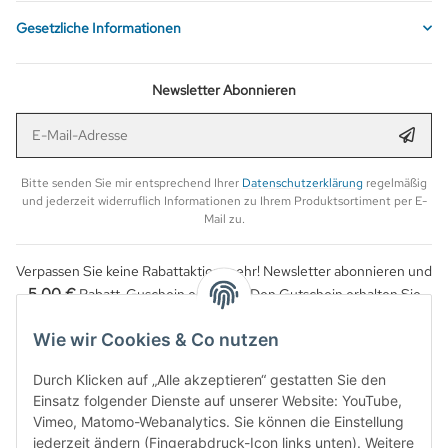
Gesetzliche Informationen
Newsletter Abonnieren
E-Mail-Adresse
Anmel
Bitte senden Sie mir entsprechend Ihrer
Datenschutzerklärung
regelmäßig
und jederzeit widerruflich Informationen zu Ihrem Produktsortiment per E-
Mail zu.
Verpassen Sie keine Rabattaktion mehr! Newsletter abonnieren und
5,00 €
Rabatt-Guschein erhalten. Den Gutschein erhalten Sie
per Email nach der erfolgreichen Bestätigung Ihrer Email-Adresse.
Wie wir Cookies & Co nutzen
Durch Klicken auf „Alle akzeptieren“ gestatten Sie den
Einsatz folgender Dienste auf unserer Website: YouTube,
Vimeo, Matomo-Webanalytics. Sie können die Einstellung
jederzeit ändern (Fingerabdruck-Icon links unten). Weitere