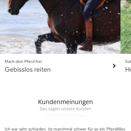
Mach dein Pferd frei:
Sat
Gebisslos reiten
H
Kundenmeinungen
Das sagen unsere Kunden
Ich war sehr zufrieden. Ist manchmal schwer für so ein Pferd
Alles 