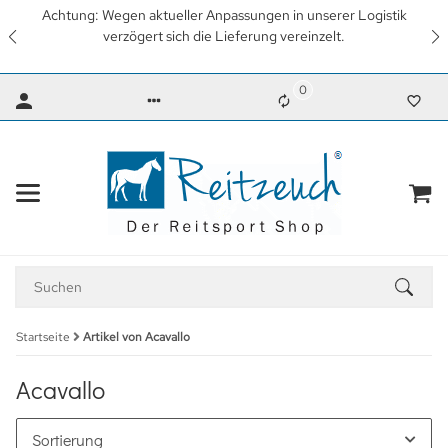
 Anpassungen in unserer Logistik
Wir arbeiten mit Hochdru
die Lieferung vereinzelt.
wieder unsere gewohnten 
Dank für
0
Startseite
Artikel von Acavallo
Acavallo
Sortierung