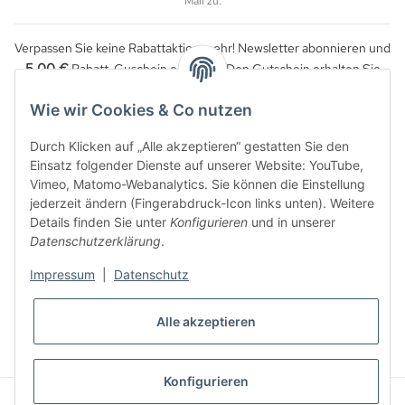
Mail zu.
Verpassen Sie keine Rabattaktion mehr! Newsletter abonnieren und
5,00 €
Rabatt-Guschein erhalten. Den Gutschein erhalten Sie
per Email nach der erfolgreichen Bestätigung Ihrer Email-Adresse.
Wie wir Cookies & Co nutzen
Durch Klicken auf „Alle akzeptieren“ gestatten Sie den
Einsatz folgender Dienste auf unserer Website: YouTube,
Vimeo, Matomo-Webanalytics. Sie können die Einstellung
jederzeit ändern (Fingerabdruck-Icon links unten). Weitere
Details finden Sie unter
Konfigurieren
und in unserer
Datenschutzerklärung
.
Impressum
|
Datenschutz
WIDERRUFSBUTTON
Alle akzeptieren
* Alle Preise inkl. gesetzlicher USt., zzgl.
Versand
Konfigurieren
© Reitzeuch