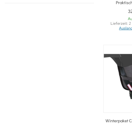
Sc
Praktis
3
Au
Lieferzeit:
2
Auslan
Sc
Winterpaket C