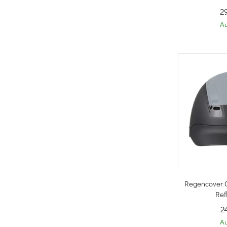
2
Au
Sc
Regencover 
Ref
2
Au