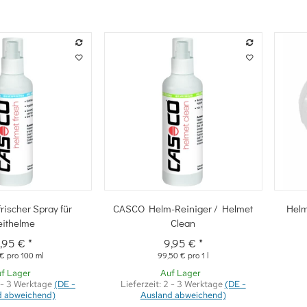
hnellkauf
Schnellkauf
ischer Spray für
CASCO Helm-Reiniger / Helmet
Helm
eithelme
Clean
,95 €
*
9,95 €
*
 € pro 100 ml
99,50 € pro 1 l
f Lager
Auf Lager
 - 3 Werktage
(DE -
Lieferzeit:
2 - 3 Werktage
(DE -
d abweichend)
Ausland abweichend)