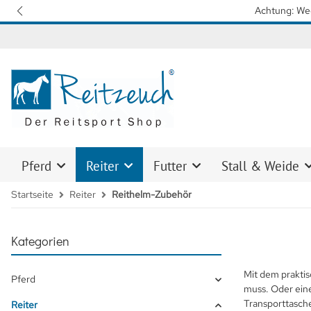
Wir arbeiten mit Hochdruck daran, 
Pferd
Reiter
Futter
Stall & Weide
Startseite
Reiter
Reithelm-Zubehör
Kategorien
Mit dem prakti
Pferd
muss. Oder ein
Transporttasche
Reiter