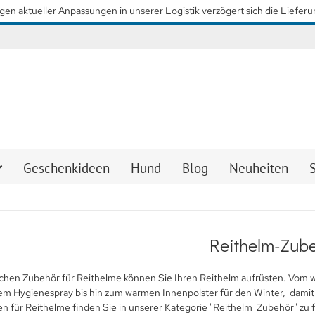
so schnell wie möglich wieder unsere gewohnten Lieferzeiten zu erreiche
Geschenkideen
Hund
Blog
Neuheiten
Reithelm-Zub
schen Zubehör für Reithelme können Sie Ihren Reithelm aufrüsten. Vom
em Hygienespray bis hin zum warmen Innenpolster für den Winter, damit
n für Reithelme finden Sie in unserer Kategorie "Reithelm Zubehör" zu f