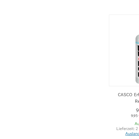
Sc
CASCO Erfr
R
9
9,95
Au
Lieferzeit:
2
Auslan