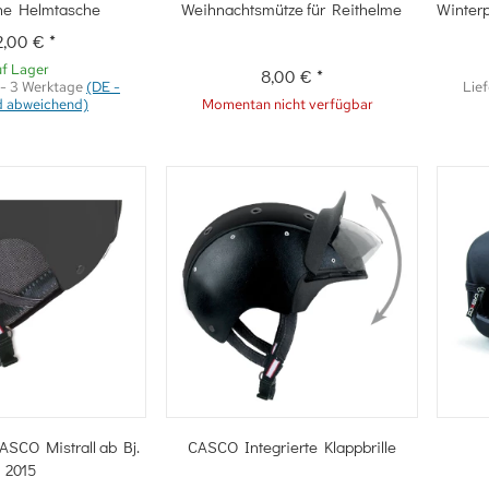
hnellkauf
Schnellkauf
che Helmtasche
Weihnachtsmütze für Reithelme
Winterp
2,00 €
*
f Lager
8,00 €
*
 - 3 Werktage
(DE -
Lief
d abweichend)
Momentan nicht verfügbar
hnellkauf
Schnellkauf
ASCO Mistrall ab Bj.
CASCO Integrierte Klappbrille
2015