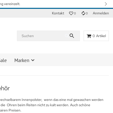
n. Vielen Dank für Ihr Verständnis.
Kontakt
Anmelden
0
0
0
Artikel
Sale
Marken
ehör
 wechselbarem Innenpolster, wenn das eine mal gewaschen werden
 die Ohren beim Reiten nicht zu kalt werden. Auch schöne
airen Preisen.