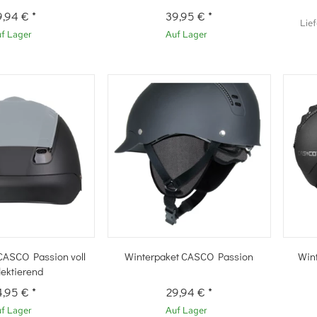
9,94 €
*
39,95 €
*
Lief
f Lager
Auf Lager
hnellkauf
Schnellkauf
CASCO Passion voll
Winterpaket CASCO Passion
Wint
lektierend
4,95 €
*
29,94 €
*
f Lager
Auf Lager