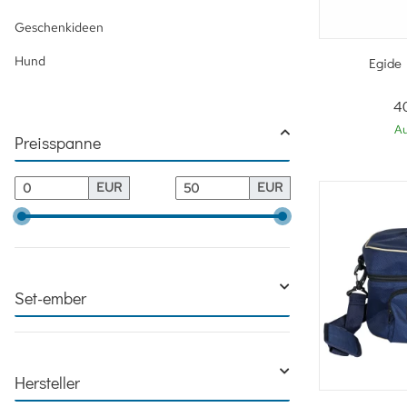
Geschenkideen
Sc
Hund
Egide 
4
Au
Preisspanne
EUR
EUR
Set-ember
Hersteller