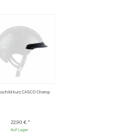
Schnellkauf
schild kurz CASCO Champ
22,90 €
*
Auf Lager