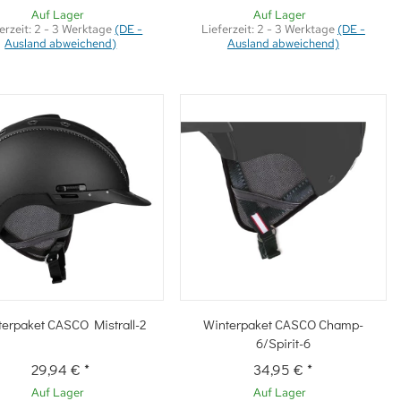
Auf Lager
Auf Lager
erzeit:
2 - 3 Werktage
(DE -
Lieferzeit:
2 - 3 Werktage
(DE -
Ausland abweichend)
Ausland abweichend)
Schnellkauf
Schnellkauf
erpaket CASCO Mistrall-2
Winterpaket CASCO Champ-
6/Spirit-6
29,94 €
*
34,95 €
*
Auf Lager
Auf Lager