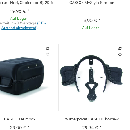
Schnellkauf
Schnellkauf
aket Nori, Choice ab Bj. 2015
CASCO MyStyle Streifen
19,95 €
*
Auf Lager
9,95 €
*
erzeit:
2 - 3 Werktage
(DE -
Ausland abweichend)
Auf Lager
Schnellkauf
Schnellkauf
CASCO Helmbox
Winterpaket CASCO Choice-2
29,00 €
*
29,94 €
*