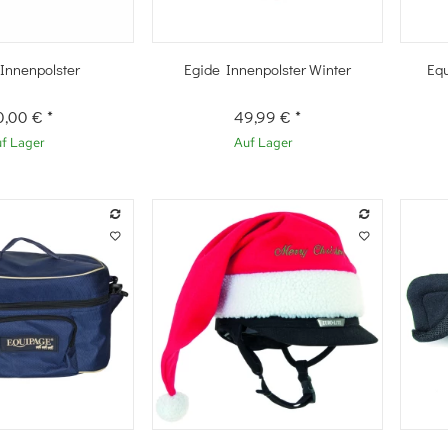
hnellkauf
Schnellkauf
Innenpolster
Egide Innenpolster Winter
Equ
0,00 €
*
49,99 €
*
f Lager
Auf Lager