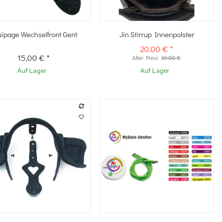
Schnellkauf
Schnellkauf
ipage Wechselfront Gent
Jin Stirrup Innenpolster
20,00 €
*
15,00 €
*
Alter Preis:
39,00 €
Auf Lager
Auf Lager