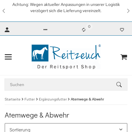
erer Logistik
Wir arbeiten mit Hochdruck daran, so schnell
elt.
wieder unsere gewohnten Lieferzeiten zu erre
Dank für Ihr Verständnis.
0
Startseite
Futter
Ergänzungsfutter
Atemwege & Abwehr
Atemwege & Abwehr
Sortierung