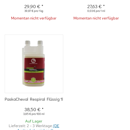
29,90 €
*
27,63 €
*
39,87 € pro 1 kg
0,03 € pro 1 ml
Momentan nicht verfügbar
Momentan nicht verfügbar
PaskaCheval Respiral Flüssig 1l
38,50 €
*
3,85 € pro 100 ml
Auf Lager
Lieferzeit:
2 - 3 Werktage
(DE