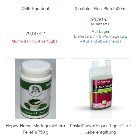
CME Equident
Gladiator Plus Pferd 500ml
54,50 €
*
109,00 € pro 1 l
Auf Lager
79,00 €
*
Lieferzeit:
7 - 8 Werktage
(DE
Momentan nicht verfügbar
- Ausland abweichend)
Happy Horse Moringa oleifera
PaskaCheval Algua Digest 1l zur
Pellet´s 750 g
Leberentgiftung