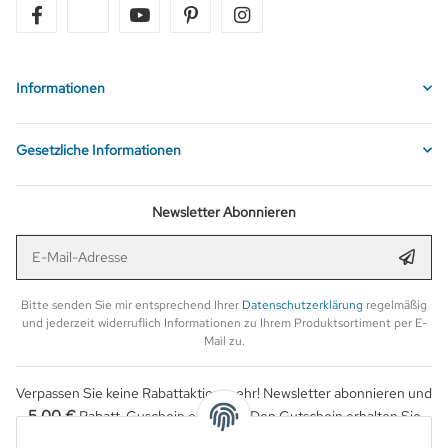
facebook
twitter
youtube
pinterest
instagram
Informationen
Gesetzliche Informationen
Newsletter Abonnieren
E-Mail-Adresse
Anmel
Bitte senden Sie mir entsprechend Ihrer
Datenschutzerklärung
regelmäßig
und jederzeit widerruflich Informationen zu Ihrem Produktsortiment per E-
Mail zu.
Verpassen Sie keine Rabattaktion mehr! Newsletter abonnieren und
5,00 €
Rabatt-Guschein erhalten. Den Gutschein erhalten Sie
per Email nach der erfolgreichen Bestätigung Ihrer Email-Adresse.