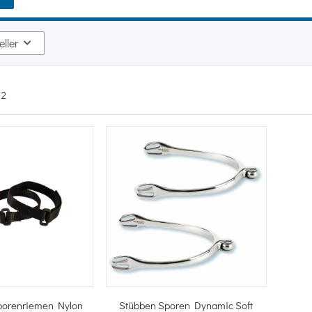
eller
n
2
hnellkauf
Schnellkauf
Sporenriemen Nylon
Stübben Sporen Dynamic Soft