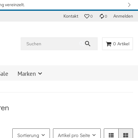
Wir arbeiten mit Hochdruck daran, so schnell wie möglich wie
Kontakt
Anmelden
0
0
0
Artikel
Sale
Marken
ren
Sortierung
Artikel pro Seite