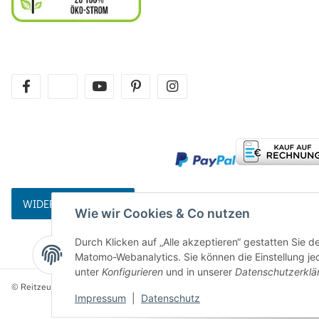
facebook
twitter
youtube
pinterest
instagram
WIDERRUFSBUTTON
Wie wir Cookies & Co nutzen
Durch Klicken auf „Alle akzeptieren“ gestatten Sie 
Matomo-Webanalytics. Sie können die Einstellung jed
unter
Konfigurieren
und in unserer
Datenschutzerklä
© Reitzeuch
Impressum
|
Datenschutz