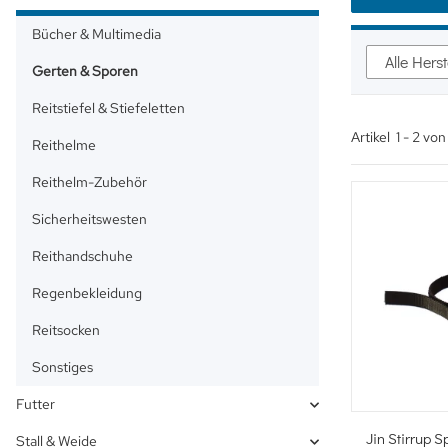
Bücher & Multimedia
Alle Herst
Gerten & Sporen
Reitstiefel & Stiefeletten
Artikel
1
-
2
vo
Reithelme
Reithelm-Zubehör
Sicherheitswesten
Reithandschuhe
Regenbekleidung
Reitsocken
Sonstiges
Futter
Sc
Jin Stirrup 
Stall & Weide