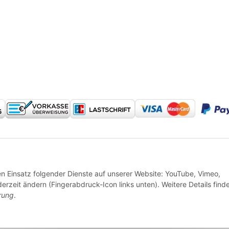
* Alle Preise inkl. gesetzlicher USt., zzgl.
Versand
den Einsatz folgender Dienste auf unserer Website: YouTube, Vimeo,
erzeit ändern (Fingerabdruck-Icon links unten). Weitere Details find
rung
.
© 2024 Reitzeuch - made with ❤ in Petersberg