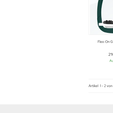
Sc
Flex-On 
21
Au
Artikel
1
-
2
vo