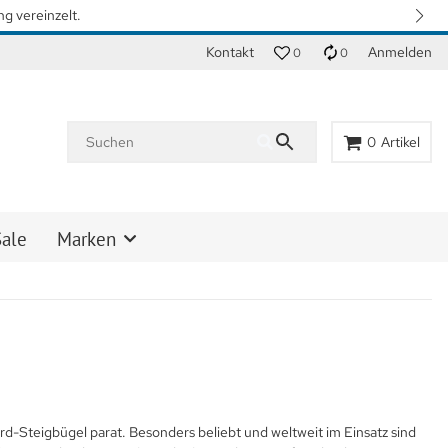
 gewohnten Lieferzeiten zu erreichen. Vielen Dank für Ihr Verständnis.
Kontakt
Anmelden
0
0
0
Artikel
Sale
Marken
d-Steigbügel parat. Besonders beliebt und weltweit im Einsatz sind