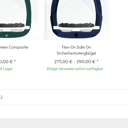
hnellkauf
Schnellkauf
Green Composite
Flex-On Safe On
Sicherheitssteigbügel
0,00 €
*
275,00 €
-
290,00 €
*
f Lager
Einige Varianten sofort verfügbar
n
2