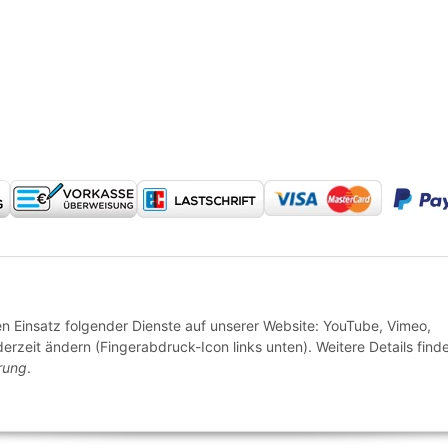
* Alle Preise inkl. gesetzlicher USt., zzgl.
Versand
den Einsatz folgender Dienste auf unserer Website: YouTube, Vimeo,
erzeit ändern (Fingerabdruck-Icon links unten). Weitere Details find
rung
.
© 2024 Reitzeuch - made with ❤ in Petersberg