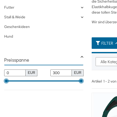
die Sicherheits
Elastikhalbkugel
Futter
diese tollen St
Stall & Weide
Wir sind überze
Geschenkideen
Hund
FILTER
Preisspanne
Alle Kate
EUR
EUR
Artikel
1
-
2
vo