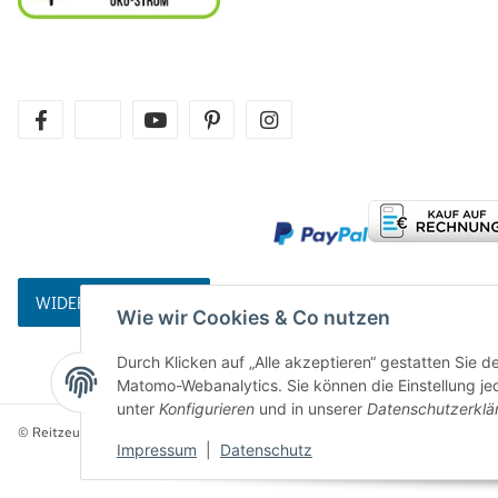
facebook
twitter
youtube
pinterest
instagram
WIDERRUFSBUTTON
Wie wir Cookies & Co nutzen
Durch Klicken auf „Alle akzeptieren“ gestatten Sie 
Matomo-Webanalytics. Sie können die Einstellung jed
unter
Konfigurieren
und in unserer
Datenschutzerklä
© Reitzeuch
Impressum
|
Datenschutz