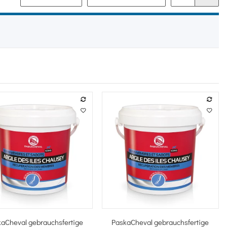
Schnellkauf
Schnellkauf
aCheval gebrauchsfertige
PaskaCheval gebrauchsfertige