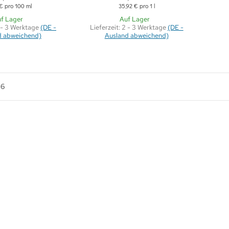
 € pro 100 ml
35,92 € pro 1 l
f Lager
Auf Lager
 - 3 Werktage
(DE -
Lieferzeit:
2 - 3 Werktage
(DE -
d abweichend)
Ausland abweichend)
n
6