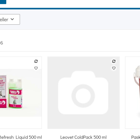
eller
n
6
hnellkauf
Schnellkauf
efresh Liquid 500 ml
Leovet ColdPack 500 ml
Pask