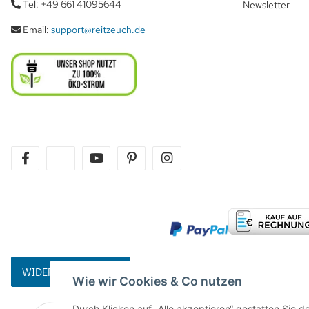
Tel: +49 661 41095644
Newsletter
Email:
support@reitzeuch.de
facebook
twitter
youtube
pinterest
instagram
WIDERRUFSBUTTON
Wie wir Cookies & Co nutzen
Durch Klicken auf „Alle akzeptieren“ gestatten Sie 