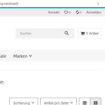
rreichen. Vielen Dank für Ihr Verständnis.
Kontakt
Anmelden
0
0
0
Artikel
Sale
Marken
on
Sortierung
Artikel pro Seite