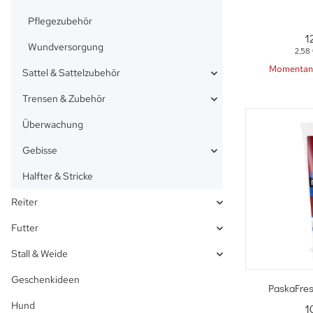
Pflegezubehör
1
Wundversorgung
2,58
Momentan 
Sattel & Sattelzubehör
Trensen & Zubehör
Überwachung
Gebisse
Halfter & Stricke
Reiter
Futter
Stall & Weide
Geschenkideen
Sc
PaskaFres
Hund
1