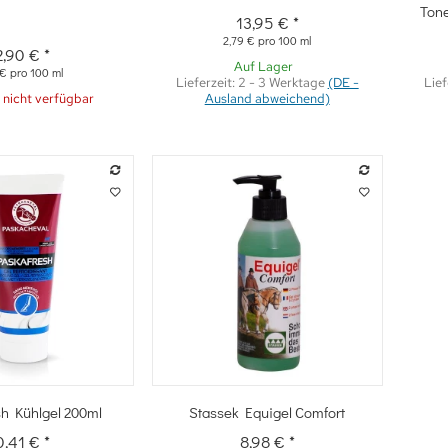
Tone
13,95 €
*
2,79 € pro 100 ml
2,90 €
*
Auf Lager
 € pro 100 ml
Lieferzeit:
2 - 3 Werktage
(DE -
Lief
nicht verfügbar
Ausland abweichend)
hnellkauf
Schnellkauf
h Kühlgel 200ml
Stassek Equigel Comfort
0,41 €
*
8,98 €
*