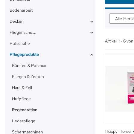
Bodenarbeit
Alle Herst
Decken
Fliegenschutz
Artikel
1
-
6
vo
Hufschuhe
Pflegeprodukte
Bürsten & Putzbox
Fliegen & Zecken
Haut & Fell
Hufpflege
Regeneration
Lederpflege
Sc
Happy Horse R
Schermaschinen