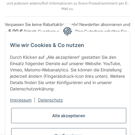
und jederzeit widerruflich Informationen zu Ihrem Produktsortiment per E-
Mail zu.
Verpassen Sie keine Rabattaktion mehr! Newsletter abonnieren und
5,00 €
Rabatt-Guschein erhalten. Den Gutschein erhalten Sie
per Email nach der erfolgreichen Bestätigung Ihrer Email-Adresse.
Wie wir Cookies & Co nutzen
Durch Klicken auf „Alle akzeptieren“ gestatten Sie den
Einsatz folgender Dienste auf unserer Website: YouTube,
Vimeo, Matomo-Webanalytics. Sie können die Einstellung
jederzeit ändern (Fingerabdruck-Icon links unten). Weitere
Details finden Sie unter
Konfigurieren
und in unserer
Datenschutzerklärung
.
Impressum
|
Datenschutz
WIDERRUFSBUTTON
Alle akzeptieren
* Alle Preise inkl. gesetzlicher USt., zzgl.
Versand