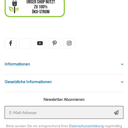
facebook
twitter
youtube
pinterest
instagram
Informationen
Gesetzliche Informationen
Newsletter Abonnieren
E-Mail-Adresse
Anmel
Bitte senden Sie mir entsprechend Ihrer
Datenschutzerklärung
regelmäßig