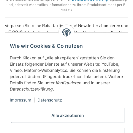
und jederzeit widerruflich Informationen zu Ihrem Produktsortiment per E-
Mail zu.
Verpassen Sie keine Rabattaktion mehr! Newsletter abonnieren und
5,00 €
Rabatt-Guschein erhalten. Den Gutschein erhalten Sie
per Email nach der erfolgreichen Bestätigung Ihrer Email-Adresse.
Wie wir Cookies & Co nutzen
Durch Klicken auf „Alle akzeptieren“ gestatten Sie den
Einsatz folgender Dienste auf unserer Website: YouTube,
Vimeo, Matomo-Webanalytics. Sie können die Einstellung
jederzeit ändern (Fingerabdruck-Icon links unten). Weitere
Details finden Sie unter
Konfigurieren
und in unserer
Datenschutzerklärung
.
Impressum
|
Datenschutz
WIDERRUFSBUTTON
Alle akzeptieren
* Alle Preise inkl. gesetzlicher USt., zzgl.
Versand