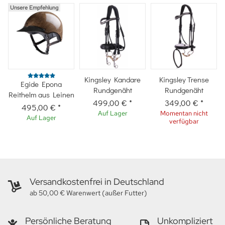
Unsere Empfehlung
Kingsley Kandare
Kingsley Trense
Egide Epona
Rundgenäht
Rundgenäht
Reithelm aus Leinen
499,00 €
*
349,00 €
*
495,00 €
*
Auf Lager
Momentan nicht
Auf Lager
verfügbar
Versandkostenfrei in Deutschland
ab 50,00 € Warenwert (außer Futter)
Persönliche Beratung
Unkompliziert