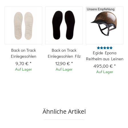
Unsere Empfehlung
Back on Track
Back on Track
Egide Epona
Einlegesohlen
Einlegesohlen Filz
Reithelm aus Leinen
9,70 €
*
12,90 €
*
495,00 €
*
Auf Lager
Auf Lager
Auf Lager
Ähnliche Artikel