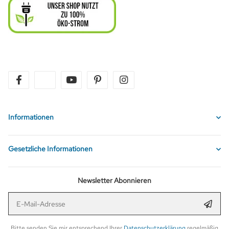
facebook
twitter
youtube
pinterest
instagram
Informationen
Gesetzliche Informationen
Newsletter Abonnieren
E-Mail-Adresse
Anmel
Bitte senden Sie mir entsprechend Ihrer
Datenschutzerklärung
regelmäßig