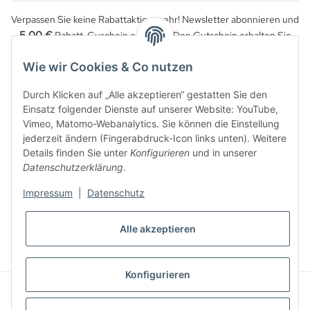
Verpassen Sie keine Rabattaktion mehr! Newsletter abonnieren und
5,00 €
Rabatt-Guschein erhalten. Den Gutschein erhalten Sie
per Email nach der erfolgreichen Bestätigung Ihrer Email-Adresse.
Wie wir Cookies & Co nutzen
Durch Klicken auf „Alle akzeptieren“ gestatten Sie den
Einsatz folgender Dienste auf unserer Website: YouTube,
Vimeo, Matomo-Webanalytics. Sie können die Einstellung
jederzeit ändern (Fingerabdruck-Icon links unten). Weitere
Details finden Sie unter
Konfigurieren
und in unserer
Datenschutzerklärung
.
Impressum
|
Datenschutz
WIDERRUFSBUTTON
Alle akzeptieren
* Alle Preise inkl. gesetzlicher USt., zzgl.
Versand
Konfigurieren
© Reitzeuch
© 2024 Reitzeuch - made with ❤ in Petersberg