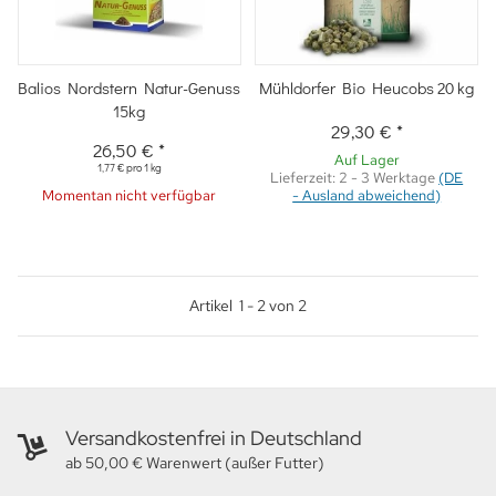
Balios Nordstern Natur-Genuss
Mühldorfer Bio Heucobs 20 kg
15kg
29,30 €
*
26,50 €
*
Auf Lager
1,77 € pro 1 kg
Lieferzeit:
2 - 3 Werktage
(DE
Momentan nicht verfügbar
- Ausland abweichend)
Artikel
1
-
2
von
2
Versandkostenfrei in Deutschland
ab 50,00 € Warenwert (außer Futter)