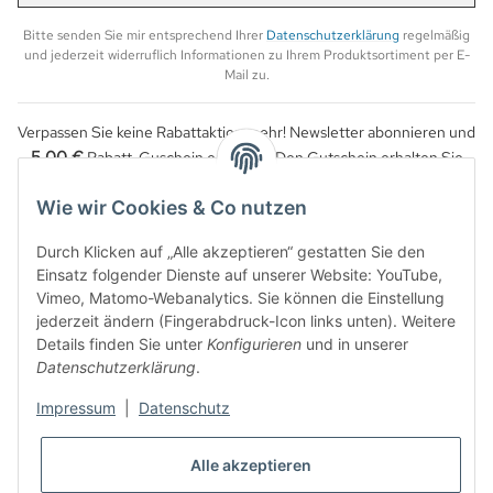
Anmel
Bitte senden Sie mir entsprechend Ihrer
Datenschutzerklärung
regelmäßig
und jederzeit widerruflich Informationen zu Ihrem Produktsortiment per E-
Mail zu.
Verpassen Sie keine Rabattaktion mehr! Newsletter abonnieren und
5,00 €
Rabatt-Guschein erhalten. Den Gutschein erhalten Sie
per Email nach der erfolgreichen Bestätigung Ihrer Email-Adresse.
Wie wir Cookies & Co nutzen
Durch Klicken auf „Alle akzeptieren“ gestatten Sie den
Einsatz folgender Dienste auf unserer Website: YouTube,
Vimeo, Matomo-Webanalytics. Sie können die Einstellung
jederzeit ändern (Fingerabdruck-Icon links unten). Weitere
Details finden Sie unter
Konfigurieren
und in unserer
Datenschutzerklärung
.
Impressum
|
Datenschutz
WIDERRUFSBUTTON
Alle akzeptieren
* Alle Preise inkl. gesetzlicher USt., zzgl.
Versand