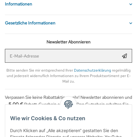
Informationen
Gesetzliche Informationen
Newsletter Abonnieren
E-Mail-Adresse
Anmel
Bitte senden Sie mir entsprechend Ihrer
Datenschutzerklärung
regelmäßig
und jederzeit widerruflich Informationen zu Ihrem Produktsortiment per E-
Mail zu.
Verpassen Sie keine Rabattaktion mehr! Newsletter abonnieren und
5,00 €
Rabatt-Guschein erhalten. Den Gutschein erhalten Sie
per Email nach der erfolgreichen Bestätigung Ihrer Email-Adresse.
Wie wir Cookies & Co nutzen
Durch Klicken auf „Alle akzeptieren“ gestatten Sie den
Einsatz folgender Dienste auf unserer Website: YouTube,