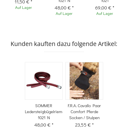
1021 N
1021
11,50 €
*
48,00 €
*
69,00 €
*
Auf Lager
Auf Lager
Auf Lager
Kunden kauften dazu folgende Artikel:
SOMMER
F.R.A. Cavallo Paar
Ledersteigbügelriemen
Comfort Pferde
1021 N
Socken / Stulpen
48,00 €
*
23,55 €
*