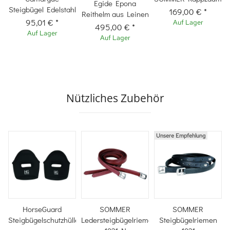
Egide Epona
Steigbügel Edelstahl
169,00 €
*
Reithelm aus Leinen
95,01 €
*
Auf Lager
495,00 €
*
Auf Lager
Auf Lager
Nützliches Zubehör
Unsere Empfehlung
HorseGuard
SOMMER
SOMMER
Steigbügelschutzhülle
Ledersteigbügelriemen
Steigbügelriemen