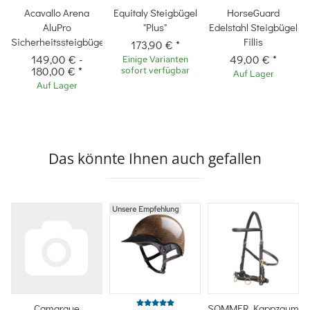
Acavallo Arena
Equitaly Steigbügel
HorseGuard
AluPro
"Plus"
Edelstahl Steigbügel
Sicherheitssteigbügel
Fillis
173,90 €
*
149,00 €
-
49,00 €
*
Einige Varianten
180,00 €
*
sofort verfügbar
Auf Lager
Auf Lager
Das könnte Ihnen auch gefallen
Unsere Empfehlung
Camargue
SOMMER Kappzaum