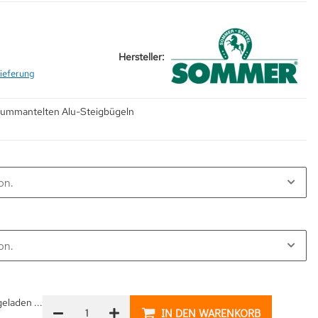
Hersteller:
ieferung
erummantelten Alu-Steigbügeln
on.
on.
laden ...
IN DEN WARENKORB