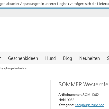
it Hochdruck daran, so schnell wie möglich wieder unsere gewohnten Liefe
Geschenkideen
Hund
Blog
Neuheiten
teigbügelzubehör
SOMMER Westernfend
Artikelnummer:
SOM-1062
HAN:
1062
Kategorie:
Steigbügelzubehör