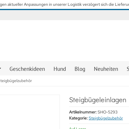
so schnell wie möglich wieder unsere gewohnten Lieferzeiten zu erreiche
Geschenkideen
Hund
Blog
Neuheiten
teigbügelzubehör
Steigbügeleinlagen
Artikelnummer:
SHO-5293
Kategorie:
Steigbügelzubehör
Auf Lager