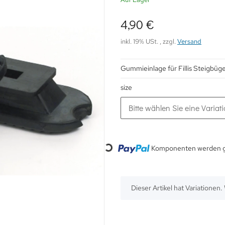
4,90 €
inkl. 19% USt. , zzgl.
Versand
Gummieinlage für Fillis Steigbüge
size
Bitte wählen Sie eine Variati
Loading...
Komponenten werden ge
x
Dieser Artikel hat Variationen