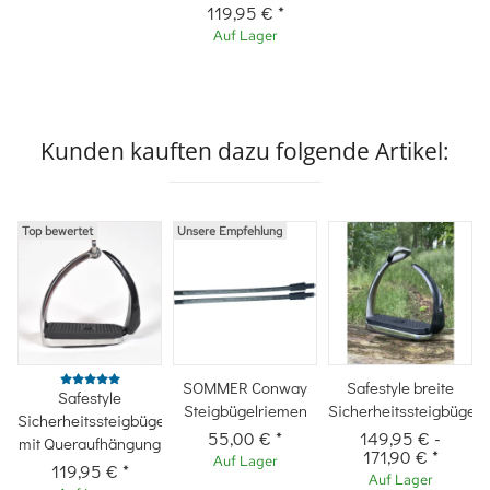
119,95 €
*
Auf Lager
Kunden kauften dazu folgende Artikel:
Top bewertet
Unsere Empfehlung
SOMMER Conway
Safestyle breite
Safestyle
Steigbügelriemen
Sicherheitssteigbügel
Sicherheitssteigbügel
55,00 €
*
149,95 €
-
mit Queraufhängung
171,90 €
*
Auf Lager
119,95 €
*
Auf Lager