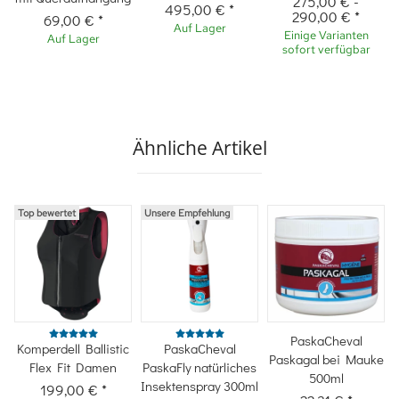
275,00 €
-
495,00 €
*
290,00 €
*
69,00 €
*
Auf Lager
Einige Varianten
Auf Lager
sofort verfügbar
Ähnliche Artikel
Top bewertet
Unsere Empfehlung
PaskaCheval
Komperdell Ballistic
PaskaCheval
Paskagal bei Mauke
Flex Fit Damen
PaskaFly natürliches
500ml
Insektenspray 300ml
199,00 €
*