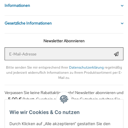
Informationen
Gesetzliche Informationen
Newsletter Abonnieren
E-Mail-Adresse
Anmel
Bitte senden Sie mir entsprechend Ihrer
Datenschutzerklärung
regelmäßig
und jederzeit widerruflich Informationen zu Ihrem Produktsortiment per E-
Mail zu.
Verpassen Sie keine Rabattaktion mehr! Newsletter abonnieren und
5,00 €
Rabatt-Guschein erhalten. Den Gutschein erhalten Sie
per Email nach der erfolgreichen Bestätigung Ihrer Email-Adresse.
Wie wir Cookies & Co nutzen
Durch Klicken auf „Alle akzeptieren“ gestatten Sie den