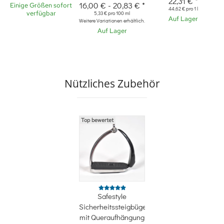
22,31 €
*
16,00 €
-
20,83 €
*
Einige Größen sofort
44,62 € pro 1 l
verfügbar
5,33 € pro 100 ml
Auf Lager
Weitere Variationen erhältlich.
Auf Lager
Nützliches Zubehör
Top bewertet
Safestyle
Sicherheitssteigbügel
mit Queraufhängung