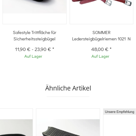
Safestyle Trittfläche für
SOMMER
Sicherheitssteigbügel
Ledersteigbügelriemen 1021 N
11,90 €
-
23,90 €
*
48,00 €
*
Auf Lager
Auf Lager
Ähnliche Artikel
Unsere Empfehlung