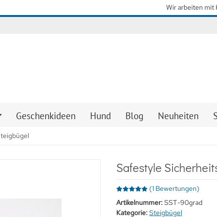
so schnell wie möglich wieder unsere gewohnten Lieferzeiten zu erreiche
Geschenkideen
Hund
Blog
Neuheiten
teigbügel
Safestyle Sicherhei
(1 Bewertungen)
Artikelnummer:
SST-90grad
Kategorie:
Steigbügel