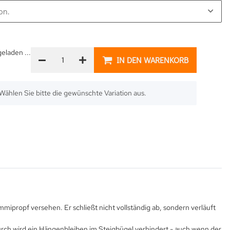
on.
laden ...
IN DEN WARENKORB
. Wählen Sie bitte die gewünschte Variation aus.
mmipropf versehen. Er schließt nicht vollständig ab, sondern verläuft
rch wird ein Hängenbleiben im Steigbügel verhindert - auch wenn der