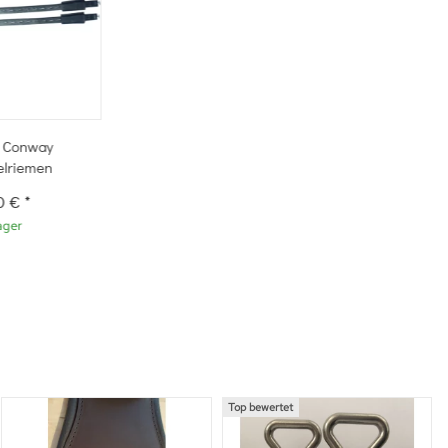
 Conway
elriemen
0 €
*
ager
Top bewertet