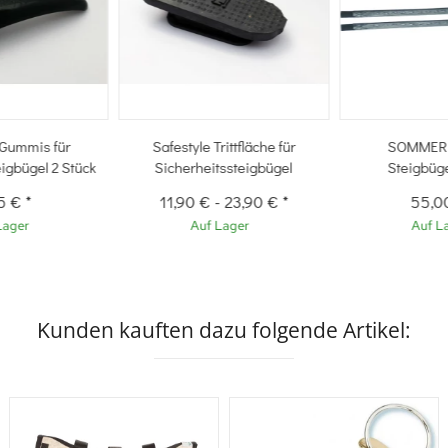
 Gummis für
Safestyle Trittfläche für
SOMMER
eigbügel 2 Stück
Sicherheitssteigbügel
Steigbüg
95 €
*
11,90 €
-
23,90 €
*
55,0
Lager
Auf Lager
Auf L
Kunden kauften dazu folgende Artikel: