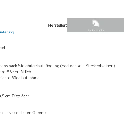
Hersteller:
ieferung
gel
gens nach Steigbügelaufhängung (dadurch kein Steckenbleiben)
ergröße erhältlich
eichte Bügelaufnahme
0,5 cm Trittfläche
inklusive seitlichen Gummis