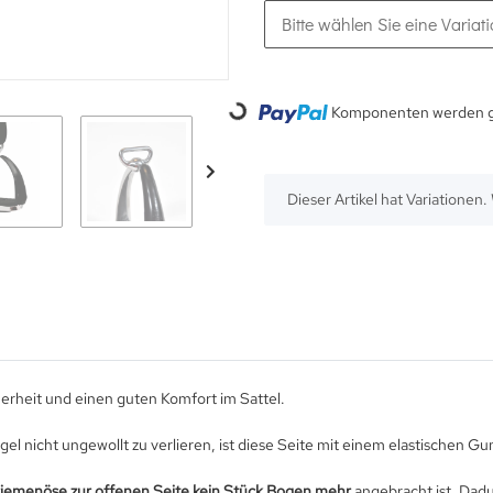
Bitte wählen Sie eine Variati
Loading...
Komponenten werden ge
x
Dieser Artikel hat Variationen
erheit und einen guten Komfort im Sattel.
el nicht ungewollt zu verlieren, ist diese Seite mit einem elastischen Gu
riemenöse zur offenen Seite kein Stück Bogen mehr
angebracht ist. Dadu