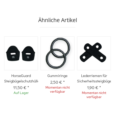
Ähnliche Artikel
HorseGuard
Gummiringe
Lederriemen für
Steigbügelschutzhülle
Sicherheitssteigbügel
2,50 €
*
11,50 €
*
1,90 €
*
Momentan nicht
verfügbar
Auf Lager
Momentan nicht
verfügbar