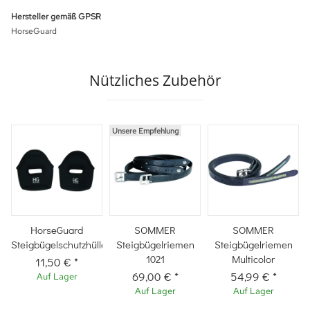
Hersteller gemäß GPSR
HorseGuard
Nützliches Zubehör
Unsere Empfehlung
HorseGuard
SOMMER
SOMMER
Steigbügelschutzhülle
Steigbügelriemen
Steigbügelriemen
1021
Multicolor
11,50 €
*
69,00 €
*
54,99 €
*
Auf Lager
Auf Lager
Auf Lager