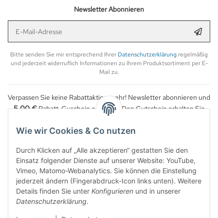
Newsletter Abonnieren
E-Mail-Adresse
Anmel
Bitte senden Sie mir entsprechend Ihrer
Datenschutzerklärung
regelmäßig
und jederzeit widerruflich Informationen zu Ihrem Produktsortiment per E-
Mail zu.
Verpassen Sie keine Rabattaktion mehr! Newsletter abonnieren und
5,00 €
Rabatt-Guschein erhalten. Den Gutschein erhalten Sie
per Email nach der erfolgreichen Bestätigung Ihrer Email-Adresse.
Wie wir Cookies & Co nutzen
Durch Klicken auf „Alle akzeptieren“ gestatten Sie den
Einsatz folgender Dienste auf unserer Website: YouTube,
Vimeo, Matomo-Webanalytics. Sie können die Einstellung
jederzeit ändern (Fingerabdruck-Icon links unten). Weitere
Details finden Sie unter
Konfigurieren
und in unserer
Datenschutzerklärung
.