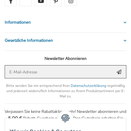
facebook
twitter
youtube
pinterest
instagram
Informationen
Gesetzliche Informationen
Newsletter Abonnieren
E-Mail-Adresse
Anmel
Bitte senden Sie mir entsprechend Ihrer
Datenschutzerklärung
regelmäßig
und jederzeit widerruflich Informationen zu Ihrem Produktsortiment per E-
Mail zu.
Verpassen Sie keine Rabattaktion mehr! Newsletter abonnieren und
5,00 €
Rabatt-Guschein erhalten. Den Gutschein erhalten Sie
per Email nach der erfolgreichen Bestätigung Ihrer Email-Adresse.