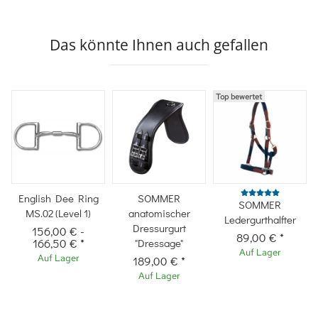
Das könnte Ihnen auch gefallen
Top bewertet
English Dee Ring
SOMMER
SOMMER
MS.02 (Level 1)
anatomischer
Ledergurthalfter
Dressurgurt
156,00 €
-
89,00 €
*
166,50 €
*
"Dressage"
Auf Lager
Auf Lager
189,00 €
*
Auf Lager