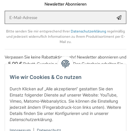
Newsletter Abonnieren
E-Mail-Adresse
Anmel
Bitte senden Sie mir entsprechend Ihrer
Datenschutzerklärung
regelmäßig
und jederzeit widerruflich Informationen zu Ihrem Produktsortiment per E-
Mail zu.
Verpassen Sie keine Rabattaktion mehr! Newsletter abonnieren und
5,00 €
Rabatt-Guschein erhalten. Den Gutschein erhalten Sie
per Email nach der erfolgreichen Bestätigung Ihrer Email-Adresse.
Wie wir Cookies & Co nutzen
Durch Klicken auf „Alle akzeptieren“ gestatten Sie den
Einsatz folgender Dienste auf unserer Website: YouTube,
Vimeo, Matomo-Webanalytics. Sie können die Einstellung
jederzeit ändern (Fingerabdruck-Icon links unten). Weitere
Details finden Sie unter
Konfigurieren
und in unserer
Datenschutzerklärung
.
Impressum
|
Datenschutz