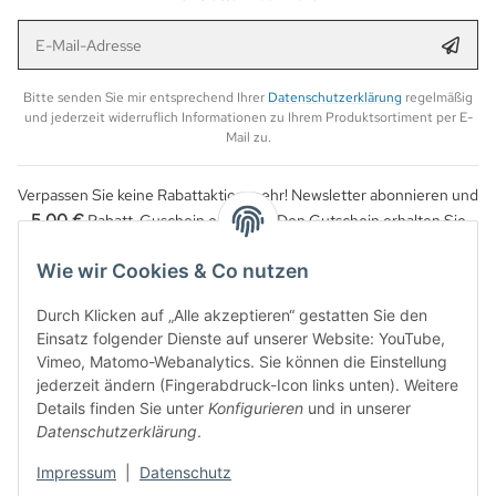
E-Mail-Adresse
Anmel
Bitte senden Sie mir entsprechend Ihrer
Datenschutzerklärung
regelmäßig
und jederzeit widerruflich Informationen zu Ihrem Produktsortiment per E-
Mail zu.
Verpassen Sie keine Rabattaktion mehr! Newsletter abonnieren und
5,00 €
Rabatt-Guschein erhalten. Den Gutschein erhalten Sie
per Email nach der erfolgreichen Bestätigung Ihrer Email-Adresse.
Wie wir Cookies & Co nutzen
Durch Klicken auf „Alle akzeptieren“ gestatten Sie den
Einsatz folgender Dienste auf unserer Website: YouTube,
Vimeo, Matomo-Webanalytics. Sie können die Einstellung
jederzeit ändern (Fingerabdruck-Icon links unten). Weitere
Details finden Sie unter
Konfigurieren
und in unserer
Datenschutzerklärung
.
Impressum
|
Datenschutz