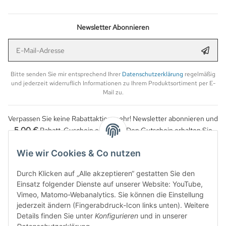
Newsletter Abonnieren
E-Mail-Adresse
Anmel
Bitte senden Sie mir entsprechend Ihrer
Datenschutzerklärung
regelmäßig
und jederzeit widerruflich Informationen zu Ihrem Produktsortiment per E-
Mail zu.
Verpassen Sie keine Rabattaktion mehr! Newsletter abonnieren und
5,00 €
Rabatt-Guschein erhalten. Den Gutschein erhalten Sie
per Email nach der erfolgreichen Bestätigung Ihrer Email-Adresse.
Wie wir Cookies & Co nutzen
Durch Klicken auf „Alle akzeptieren“ gestatten Sie den
Einsatz folgender Dienste auf unserer Website: YouTube,
Vimeo, Matomo-Webanalytics. Sie können die Einstellung
jederzeit ändern (Fingerabdruck-Icon links unten). Weitere
Details finden Sie unter
Konfigurieren
und in unserer