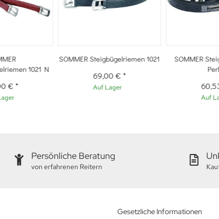
MMER
SOMMER Steigbügelriemen 1021
SOMMER Stei
elriemen 1021 N
Per
69,00 €
*
00 €
*
60,5
Auf Lager
Lager
Auf L
Persönliche Beratung
Unk
von erfahrenen Reitern
Kau
Gesetzliche Informationen