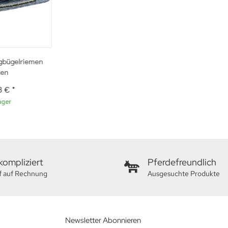
gbügelriemen
len
3 €
*
ager
ompliziert
Pferdefreundlich
f auf Rechnung
Ausgesuchte Produkte
Newsletter Abonnieren