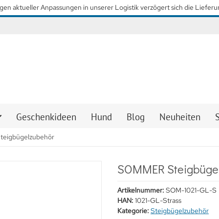
 so schnell wie möglich wieder unsere gewohnten Lieferzeiten zu erreiche
Geschenkideen
Hund
Blog
Neuheiten
teigbügelzubehör
SOMMER Steigbügel
Artikelnummer:
SOM-1021-GL-S
HAN:
1021-GL-Strass
Kategorie:
Steigbügelzubehör