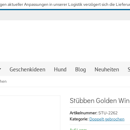
so schnell wie möglich wieder unsere gewohnten Lieferzeiten zu erreiche
Geschenkideen
Hund
Blog
Neuheiten
chen
Stübben Golden Win
Artikelnummer:
STU-2262
Kategorie:
Doppelt gebrochen
Auf Lager