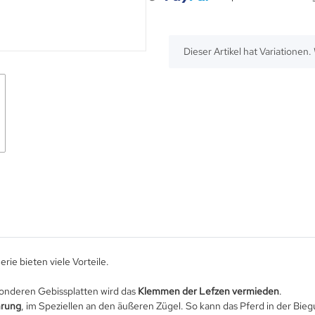
Loading...
x
Dieser Artikel hat Variationen
ie bieten viele Vorteile.
sonderen Gebissplatten wird das
Klemmen der Lefzen vermieden
.
hrung
, im Speziellen an den äußeren Zügel. So kann das Pferd in der Bi