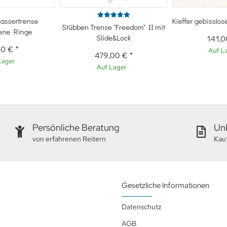
assertrense
Kieffer gebisslo
Stübben Trense "Freedom" II mit
bene Ringe
Slide&Lock
141,
50 €
*
Auf L
479,00 €
*
Lager
Auf Lager
Persönliche Beratung
Unk
von erfahrenen Reitern
Kau
Gesetzliche Informationen
Datenschutz
AGB