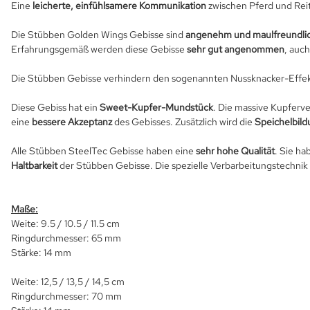
Eine
leicherte, einfühlsamere Kommunikation
zwischen Pferd und Reit
Die Stübben Golden Wings Gebisse sind
angenehm und maulfreundli
Erfahrungsgemäß werden diese Gebisse
sehr gut angenommen
, auc
Die Stübben Gebisse verhindern den sogenannten Nussknacker-Effek
Diese Gebiss hat ein
Sweet-Kupfer-Mundstück
. Die massive Kupferv
eine
bessere Akzeptanz
des Gebisses. Zusätzlich wird die
Speichelbild
Alle Stübben SteelTec Gebisse haben eine
sehr hohe Qualität
. Sie ha
Haltbarkeit
der Stübben Gebisse. Die spezielle Verbarbeitungstechni
Maße:
Weite: 9.5 / 10.5 / 11.5 cm
Ringdurchmesser: 65 mm
Stärke: 14 mm
Weite: 12,5 / 13,5 / 14,5 cm
Ringdurchmesser: 70 mm