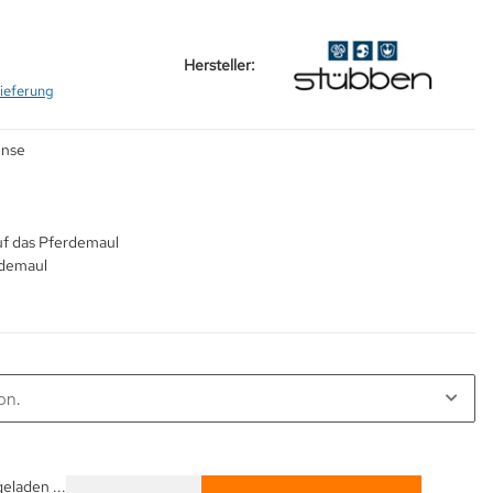
Hersteller:
ieferung
ense
uf das Pferdemaul
rdemaul
on.
laden ...