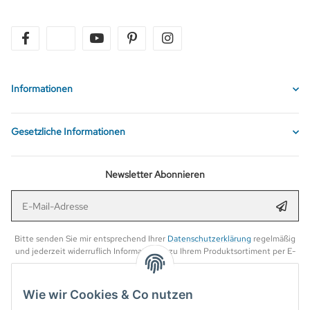
facebook
twitter
youtube
pinterest
instagram
Informationen
Gesetzliche Informationen
Newsletter Abonnieren
E-Mail-Adresse
Anmel
Bitte senden Sie mir entsprechend Ihrer
Datenschutzerklärung
regelmäßig
und jederzeit widerruflich Informationen zu Ihrem Produktsortiment per E-
Mail zu.
Wie wir Cookies & Co nutzen
Verpassen Sie keine Rabattaktion mehr! Newsletter abonnieren und