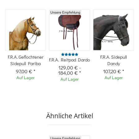
Unsere Empfehlung
F.R.A. Geflochtener
F.R.A. Sidepull
F.R.A. Reitpad Dardo
Sidepull Pariba
Dandy
129,00 €
-
97,00 €
*
107,20 €
*
184,00 €
*
Auf Lager
Auf Lager
Auf Lager
Ähnliche Artikel
Unsere Empfehlung