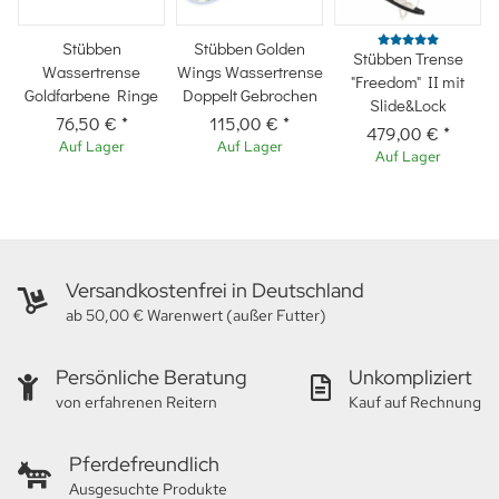
Stübben
Stübben Golden
Stübben Trense
Wassertrense
Wings Wassertrense
"Freedom" II mit
Goldfarbene Ringe
Doppelt Gebrochen
Slide&Lock
76,50 €
*
115,00 €
*
479,00 €
*
Auf Lager
Auf Lager
Auf Lager
Versandkostenfrei in Deutschland
ab 50,00 € Warenwert (außer Futter)
Persönliche Beratung
Unkompliziert
von erfahrenen Reitern
Kauf auf Rechnung
Pferdefreundlich
Ausgesuchte Produkte