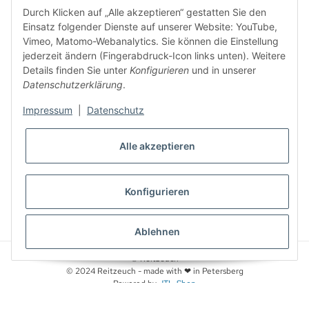
5,00 €
Rabatt-Guschein erhalten. Den Gutschein erhalten Sie
Durch Klicken auf „Alle akzeptieren“ gestatten Sie den
per Email nach der erfolgreichen Bestätigung Ihrer Email-Adresse.
Einsatz folgender Dienste auf unserer Website: YouTube,
Vimeo, Matomo-Webanalytics. Sie können die Einstellung
jederzeit ändern (Fingerabdruck-Icon links unten). Weitere
Details finden Sie unter
Konfigurieren
und in unserer
Datenschutzerklärung
.
Impressum
|
Datenschutz
Alle akzeptieren
WIDERRUFSBUTTON
Konfigurieren
* Alle Preise inkl. gesetzlicher USt., zzgl.
Versand
Ablehnen
© Reitzeuch
© 2024 Reitzeuch - made with ❤ in Petersberg
Powered by
JTL-Shop