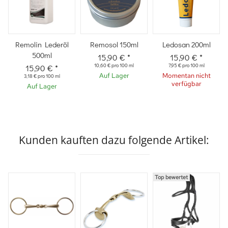
Remolin Lederöl
Remosol 150ml
Ledosan 200ml
500ml
15,90 €
*
15,90 €
*
10,60 € pro 100 ml
7,95 € pro 100 ml
15,90 €
*
Auf Lager
Momentan nicht
3,18 € pro 100 ml
verfügbar
Auf Lager
Kunden kauften dazu folgende Artikel:
Top bewertet