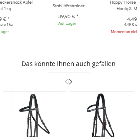
eckersnack Apfel
Happy Horse
Stabilitätstrainer
mt 1 kg
Honig & M
39,95 €
*
29 €
*
4,4
Auf Lager
 pro 1 kg
4,49 € p
Lager
Momentan nich
Das könnte Ihnen auch gefallen