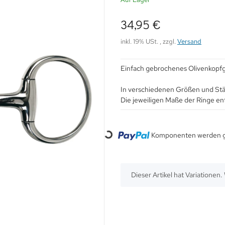
34,95 €
inkl. 19% USt. , zzgl.
Versand
Einfach gebrochenes Olivenkopfge
In verschiedenen Größen und Stä
Die jeweiligen Maße der Ringe ent
Loading...
Komponenten werden ge
x
Dieser Artikel hat Variationen