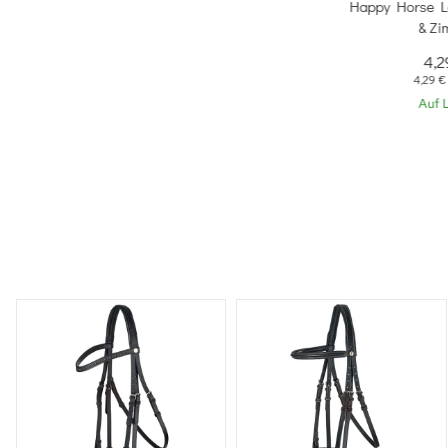
Happy Horse L
& Zi
4,
4,29 €
Auf 