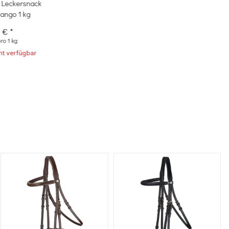
 Leckersnack
ango 1 kg
9 €
*
ro 1 kg
t verfügbar