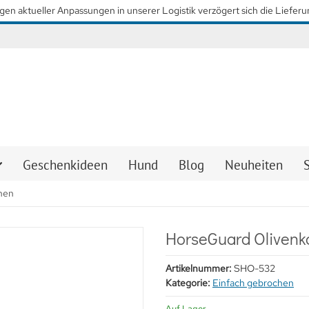
so schnell wie möglich wieder unsere gewohnten Lieferzeiten zu erreiche
Geschenkideen
Hund
Blog
Neuheiten
hen
HorseGuard Olivenko
Artikelnummer:
SHO-532
Kategorie:
Einfach gebrochen
Auf Lager