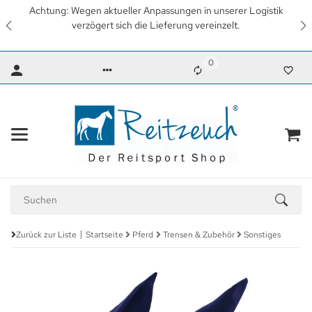
r Logistik
Wir arbeiten mit Hochdruck daran, so schnell wi
.
wieder unsere gewohnten Lieferzeiten zu erreich
Dank für Ihr Verständnis.
0
Zurück zur Liste
Startseite
Pferd
Trensen & Zubehör
Sonstiges