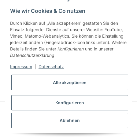
per Email nach der erfolgreichen Bestätigung Ihrer Email-Adresse.
Wie wir Cookies & Co nutzen
Durch Klicken auf „Alle akzeptieren“ gestatten Sie den
Einsatz folgender Dienste auf unserer Website: YouTube,
Vimeo, Matomo-Webanalytics. Sie können die Einstellung
jederzeit ändern (Fingerabdruck-Icon links unten). Weitere
Details finden Sie unter
Konfigurieren
und in unserer
Datenschutzerklärung
.
Impressum
|
Datenschutz
WIDERRUFSBUTTON
Alle akzeptieren
* Alle Preise inkl. gesetzlicher USt., zzgl.
Versand
Konfigurieren
© Reitzeuch
© 2024 Reitzeuch - made with ❤ in Petersberg
Powered by
JTL-Shop
Ablehnen