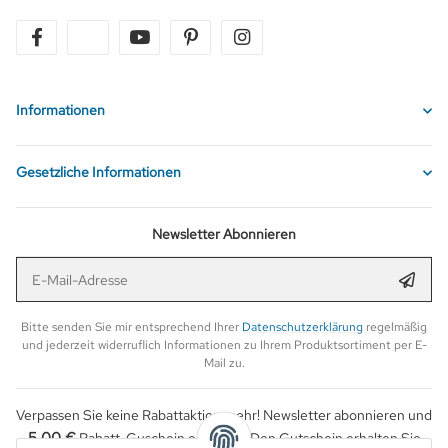
facebook
twitter
youtube
pinterest
instagram
Informationen
Gesetzliche Informationen
Newsletter Abonnieren
E-Mail-Adresse
Anmel
Bitte senden Sie mir entsprechend Ihrer
Datenschutzerklärung
regelmäßig
und jederzeit widerruflich Informationen zu Ihrem Produktsortiment per E-
Mail zu.
Verpassen Sie keine Rabattaktion mehr! Newsletter abonnieren und
5,00 €
Rabatt-Guschein erhalten. Den Gutschein erhalten Sie