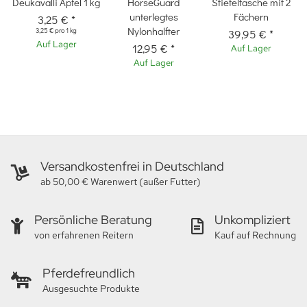
Deukavalli Apfel 1 kg
HorseGuard
Stiefeltasche mit 2
unterlegtes
Fächern
3,25 €
*
Nylonhalfter
3,25 € pro 1 kg
39,95 €
*
Auf Lager
12,95 €
*
Auf Lager
Auf Lager
Versandkostenfrei in Deutschland
ab 50,00 € Warenwert (außer Futter)
Persönliche Beratung
Unkompliziert
von erfahrenen Reitern
Kauf auf Rechnung
Pferdefreundlich
Ausgesuchte Produkte