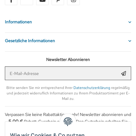
Informationen
Gesetzliche Informationen
Newsletter Abonnieren
E-Mail-Adresse
Anmel
Bitte senden Sie mir entsprechend Ihrer
Datenschutzerklärung
regelmäßig
und jederzeit widerruflich Informationen zu Ihrem Produktsortiment per E-
Mail zu.
Verpassen Sie keine Rabattaktion mehr! Newsletter abonnieren und
5,00 €
Rabatt-Guschein erhalten. Den Gutschein erhalten Sie
per Email nach der erfolgreichen Bestätigung Ihrer Email-Adresse.
Wie wir Cookies & Co nutzen