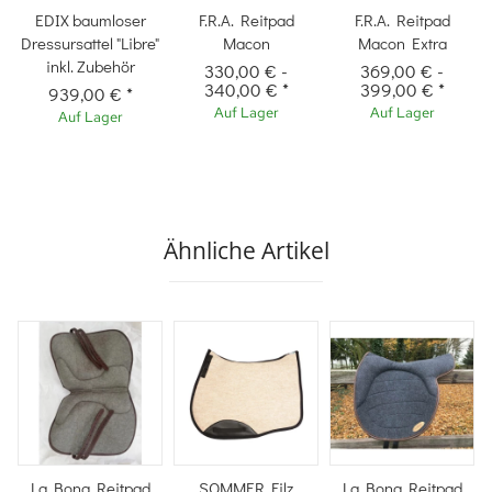
EDIX baumloser
F.R.A. Reitpad
F.R.A. Reitpad
Dressursattel "Libre"
Macon
Macon Extra
inkl. Zubehör
330,00 €
-
369,00 €
-
340,00 €
*
399,00 €
*
939,00 €
*
Auf Lager
Auf Lager
Auf Lager
Ähnliche Artikel
La Bona Reitpad
SOMMER Filz
La Bona Reitpad