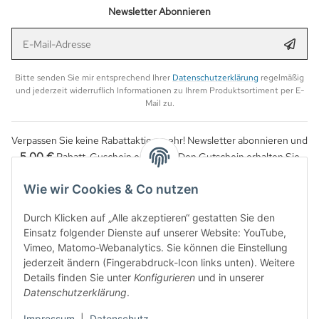
Newsletter Abonnieren
E-Mail-Adresse
Anmel
Bitte senden Sie mir entsprechend Ihrer
Datenschutzerklärung
regelmäßig
und jederzeit widerruflich Informationen zu Ihrem Produktsortiment per E-
Mail zu.
Verpassen Sie keine Rabattaktion mehr! Newsletter abonnieren und
5,00 €
Rabatt-Guschein erhalten. Den Gutschein erhalten Sie
per Email nach der erfolgreichen Bestätigung Ihrer Email-Adresse.
Wie wir Cookies & Co nutzen
Durch Klicken auf „Alle akzeptieren“ gestatten Sie den
Einsatz folgender Dienste auf unserer Website: YouTube,
Vimeo, Matomo-Webanalytics. Sie können die Einstellung
jederzeit ändern (Fingerabdruck-Icon links unten). Weitere
Details finden Sie unter
Konfigurieren
und in unserer
Datenschutzerklärung
.
Impressum
|
Datenschutz