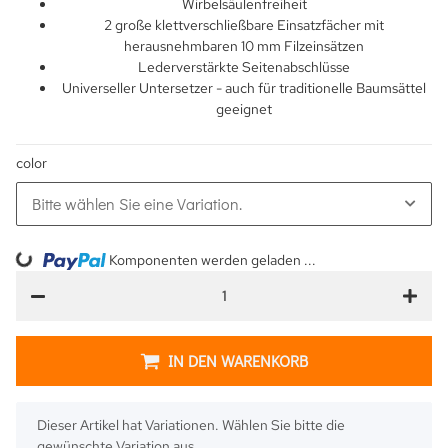
Wirbelsäulenfreiheit
2 große klettverschließbare Einsatzfächer mit
herausnehmbaren 10 mm Filzeinsätzen
Lederverstärkte Seitenabschlüsse
Universeller Untersetzer - auch für traditionelle Baumsättel
geeignet
color
Bitte wählen Sie eine Variation.
Komponenten werden geladen ...
Loading...
IN DEN WARENKORB
x
Dieser Artikel hat Variationen. Wählen Sie bitte die
gewünschte Variation aus.