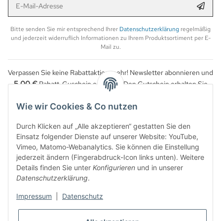
Anmel
Bitte senden Sie mir entsprechend Ihrer
Datenschutzerklärung
regelmäßig
und jederzeit widerruflich Informationen zu Ihrem Produktsortiment per E-
Mail zu.
Verpassen Sie keine Rabattaktion mehr! Newsletter abonnieren und
5,00 €
Rabatt-Guschein erhalten. Den Gutschein erhalten Sie
per Email nach der erfolgreichen Bestätigung Ihrer Email-Adresse.
Wie wir Cookies & Co nutzen
Durch Klicken auf „Alle akzeptieren“ gestatten Sie den
Einsatz folgender Dienste auf unserer Website: YouTube,
Vimeo, Matomo-Webanalytics. Sie können die Einstellung
jederzeit ändern (Fingerabdruck-Icon links unten). Weitere
Details finden Sie unter
Konfigurieren
und in unserer
Datenschutzerklärung
.
Impressum
|
Datenschutz
WIDERRUFSBUTTON