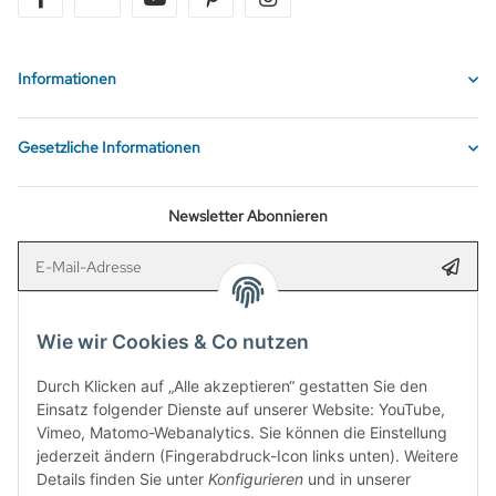
Informationen
Gesetzliche Informationen
Newsletter Abonnieren
E-Mail-Adresse
Anmel
Bitte senden Sie mir entsprechend Ihrer
Datenschutzerklärung
regelmäßig
und jederzeit widerruflich Informationen zu Ihrem Produktsortiment per E-
Wie wir Cookies & Co nutzen
Mail zu.
Durch Klicken auf „Alle akzeptieren“ gestatten Sie den
Einsatz folgender Dienste auf unserer Website: YouTube,
Verpassen Sie keine Rabattaktion mehr! Newsletter abonnieren und
Vimeo, Matomo-Webanalytics. Sie können die Einstellung
5,00 €
Rabatt-Guschein erhalten. Den Gutschein erhalten Sie
jederzeit ändern (Fingerabdruck-Icon links unten). Weitere
per Email nach der erfolgreichen Bestätigung Ihrer Email-Adresse.
Details finden Sie unter
Konfigurieren
und in unserer