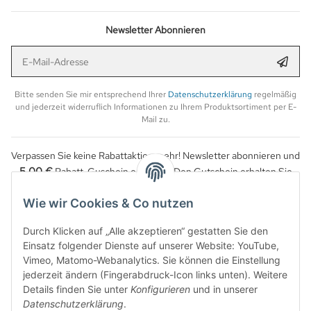
Newsletter Abonnieren
E-Mail-Adresse
Anmel
Bitte senden Sie mir entsprechend Ihrer
Datenschutzerklärung
regelmäßig
und jederzeit widerruflich Informationen zu Ihrem Produktsortiment per E-
Mail zu.
Verpassen Sie keine Rabattaktion mehr! Newsletter abonnieren und
5,00 €
Rabatt-Guschein erhalten. Den Gutschein erhalten Sie
per Email nach der erfolgreichen Bestätigung Ihrer Email-Adresse.
Wie wir Cookies & Co nutzen
Durch Klicken auf „Alle akzeptieren“ gestatten Sie den
Einsatz folgender Dienste auf unserer Website: YouTube,
Vimeo, Matomo-Webanalytics. Sie können die Einstellung
jederzeit ändern (Fingerabdruck-Icon links unten). Weitere
Details finden Sie unter
Konfigurieren
und in unserer
Datenschutzerklärung
.