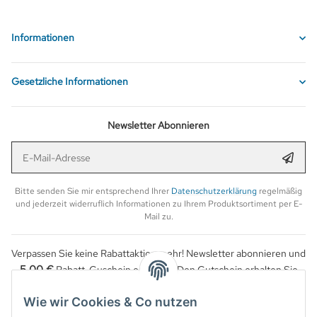
Informationen
Gesetzliche Informationen
Newsletter Abonnieren
E-Mail-Adresse
Anmel
Bitte senden Sie mir entsprechend Ihrer
Datenschutzerklärung
regelmäßig
und jederzeit widerruflich Informationen zu Ihrem Produktsortiment per E-
Mail zu.
Verpassen Sie keine Rabattaktion mehr! Newsletter abonnieren und
5,00 €
Rabatt-Guschein erhalten. Den Gutschein erhalten Sie
per Email nach der erfolgreichen Bestätigung Ihrer Email-Adresse.
Wie wir Cookies & Co nutzen