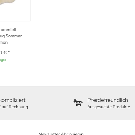
Lammfell
ezug Sommer
tion
00 €
*
ager
ompliziert
Pferdefreundlich
f auf Rechnung
Ausgesuchte Produkte
Newsletter Abonnieren