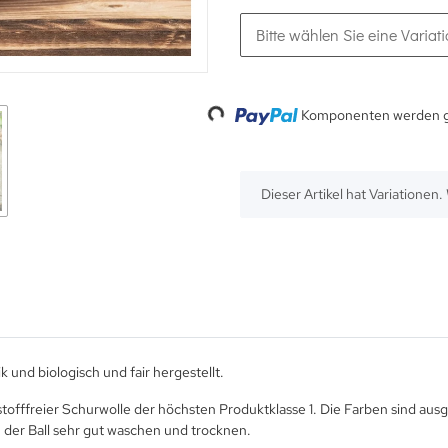
Bitte wählen Sie eine Variati
Loading...
Komponenten werden ge
x
Dieser Artikel hat Variationen
k und biologisch und fair hergestellt.
stofffreier Schurwolle der höchsten Produktklasse 1. Die Farben sind aus
der Ball sehr gut waschen und trocknen.