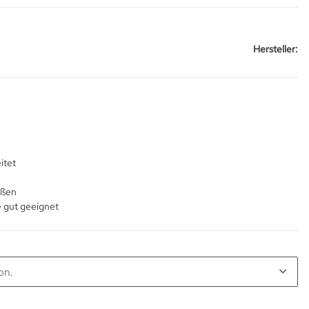
Hersteller:
itet
ißen
e gut geeignet
on.