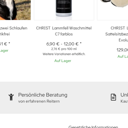
t zwei Schlaufen
CHRIST Lammfell Waschmittel
CHRIST 
tikfrei
C7 farblos
Sattelsitzb
Evolu
41 €
*
6,90 €
-
12,00 €
*
2,76 € pro 100 ml
129,
Lager
Weitere Variationen erhältlich.
Auf L
Auf Lager
Persönliche Beratung
Unk
von erfahrenen Reitern
Kau
Gesetzliche Informationen