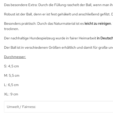
Das besondere Extra: Durch die Füllung raschelt der Ball, wenn man ih
Robust ist der Ball, denn er ist fest gehäkelt und anschließend gefilzt. 
Besonders praktisch: Durch das Naturmaterial ist es
leicht zu reinigen
.
trocknen.
Der nachhaltige Hundespielzeug wurde in fairer Heimarbeit
in Deutsch
Der Ball ist in verschiedenen Größen erhältlich und damit für große 
Durchmesser:
S: 4,5 cm
M: 5,5 cm
L: 6,5 cm
XL: 9 cm
Produkteigenschaft
Wert
Umwelt / Fairness: