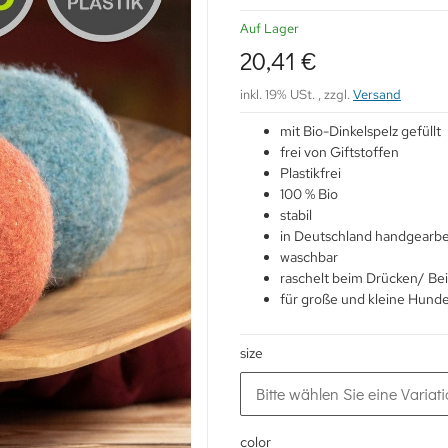
Auf Lager
20,41 €
inkl. 19% USt. , zzgl.
Versand
mit Bio-Dinkelspelz gefüllt
frei von Giftstoffen
Plastikfrei
100 % Bio
stabil
in Deutschland handgearbe
waschbar
raschelt beim Drücken/ Be
für große und kleine Hund
size
Bitte wählen Sie eine Variati
color