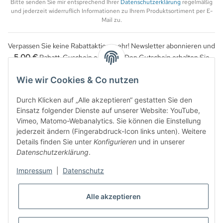
Bitte senden Sie mir entsprechend Ihrer
Datenschutzerklärung
regelmäßig
und jederzeit widerruflich Informationen zu Ihrem Produktsortiment per E-
Mail zu.
Verpassen Sie keine Rabattaktion mehr! Newsletter abonnieren und
5,00 €
Rabatt-Guschein erhalten. Den Gutschein erhalten Sie
per Email nach der erfolgreichen Bestätigung Ihrer Email-Adresse.
Wie wir Cookies & Co nutzen
Durch Klicken auf „Alle akzeptieren“ gestatten Sie den
Einsatz folgender Dienste auf unserer Website: YouTube,
Vimeo, Matomo-Webanalytics. Sie können die Einstellung
jederzeit ändern (Fingerabdruck-Icon links unten). Weitere
Details finden Sie unter
Konfigurieren
und in unserer
Datenschutzerklärung
.
Impressum
|
Datenschutz
WIDERRUFSBUTTON
Alle akzeptieren
* Alle Preise inkl. gesetzlicher USt., zzgl.
Versand