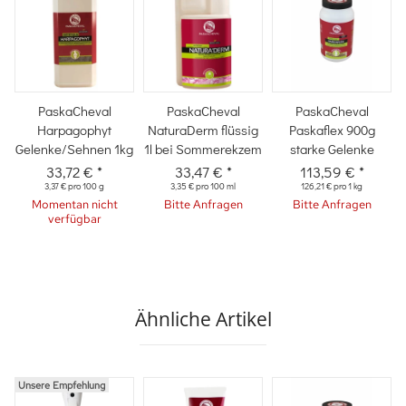
PaskaCheval
PaskaCheval
PaskaCheval
Harpagophyt
NaturaDerm flüssig
Paskaflex 900g
Gelenke/Sehnen 1kg
1l bei Sommerekzem
starke Gelenke
33,72 €
*
33,47 €
*
113,59 €
*
3,37 € pro 100 g
3,35 € pro 100 ml
126,21 € pro 1 kg
Momentan nicht
Bitte Anfragen
Bitte Anfragen
verfügbar
Ähnliche Artikel
Unsere Empfehlung