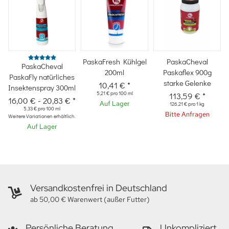
PaskaFresh Kühlgel
PaskaCheval
PaskaCheval
200ml
Paskaflex 900g
PaskaFly natürliches
starke Gelenke
10,41 €
*
Insektenspray 300ml
5,21 € pro 100 ml
113,59 €
*
16,00 €
-
20,83 €
*
Auf Lager
126,21 € pro 1 kg
5,33 € pro 100 ml
Bitte Anfragen
Weitere Variationen erhältlich.
Auf Lager
Versandkostenfrei in Deutschland
ab 50,00 € Warenwert (außer Futter)
Persönliche Beratung
Unkompliziert