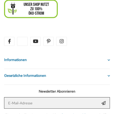
facebook
twitter
youtube
pinterest
instagram
Informationen
Gesetzliche Informationen
Newsletter Abonnieren
E-Mail-Adresse
Anmel