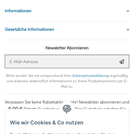
Informationen
Gesetzliche Informationen
Newsletter Abonnieren
E-Mail-Adresse
Anmel
Bitte senden Sie mir entsprechend Ihrer
Datenschutzerklärung
regelmäßig
und jederzeit widerruflich Informationen zu Ihrem Produktsortiment per E-
Mail zu.
Verpassen Sie keine Rabattaktion mehr! Newsletter abonnieren und
5,00 €
Rabatt-Guschein erhalten. Den Gutschein erhalten Sie
per Email nach der erfolgreichen Bestätigung Ihrer Email-Adresse.
Wie wir Cookies & Co nutzen