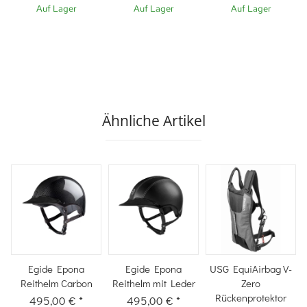
Auf Lager
Auf Lager
Auf Lager
Ähnliche Artikel
Egide Epona
Egide Epona
USG EquiAirbag V-
Reithelm Carbon
Reithelm mit Leder
Zero
Rückenprotektor
495,00 €
*
495,00 €
*