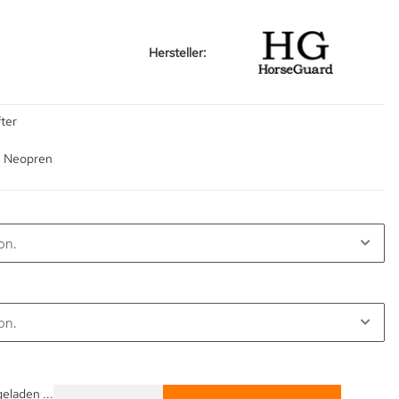
Hersteller:
ter
h Neopren
on.
on.
laden ...