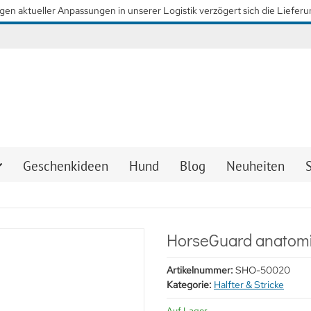
Wir arbeiten mit Hochdruck daran, so schnell wie möglich wieder 
Geschenkideen
Hund
Blog
Neuheiten
HorseGuard anatomi
Artikelnummer:
SHO-50020
Kategorie:
Halfter & Stricke
Auf Lager