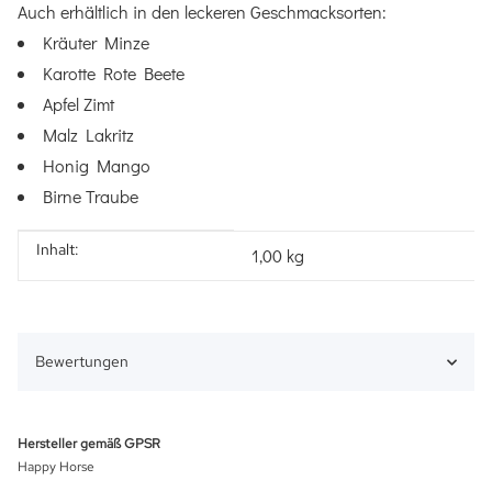
Auch erhältlich in den leckeren Geschmacksorten:
Kräuter Minze
Karotte Rote Beete
Apfel Zimt
Malz Lakritz
Honig Mango
Birne Traube
Inhalt:
Produkteigenschaft
Wert
1,00 kg
Bewertungen
Hersteller gemäß GPSR
Happy Horse