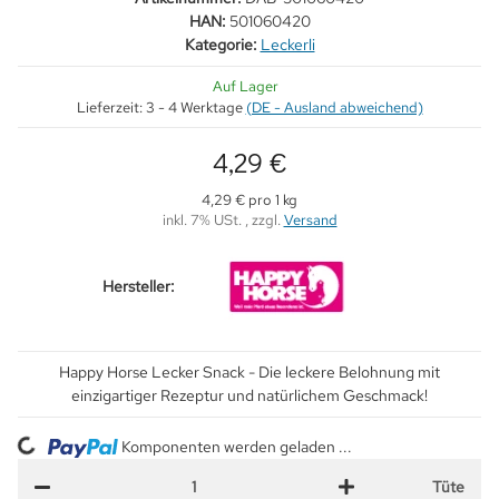
HAN:
501060420
Kategorie:
Leckerli
Auf Lager
Lieferzeit:
3 - 4 Werktage
(DE - Ausland abweichend)
4,29 €
4,29 € pro 1 kg
inkl. 7% USt. , zzgl.
Versand
Hersteller:
Happy Horse Lecker Snack - Die leckere Belohnung mit
einzigartiger Rezeptur und natürlichem Geschmack!
ng...
Komponenten werden geladen ...
Tüte