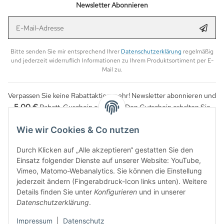
Newsletter Abonnieren
E-Mail-Adresse
Anmel
Bitte senden Sie mir entsprechend Ihrer
Datenschutzerklärung
regelmäßig
und jederzeit widerruflich Informationen zu Ihrem Produktsortiment per E-
Mail zu.
Verpassen Sie keine Rabattaktion mehr! Newsletter abonnieren und
5,00 €
Rabatt-Guschein erhalten. Den Gutschein erhalten Sie
per Email nach der erfolgreichen Bestätigung Ihrer Email-Adresse.
Wie wir Cookies & Co nutzen
Durch Klicken auf „Alle akzeptieren“ gestatten Sie den
Einsatz folgender Dienste auf unserer Website: YouTube,
Vimeo, Matomo-Webanalytics. Sie können die Einstellung
jederzeit ändern (Fingerabdruck-Icon links unten). Weitere
Details finden Sie unter
Konfigurieren
und in unserer
Datenschutzerklärung
.
Impressum
|
Datenschutz