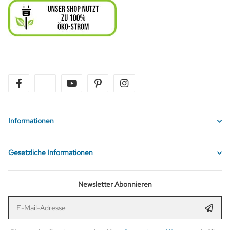
facebook
twitter
youtube
pinterest
instagram
Informationen
Gesetzliche Informationen
Newsletter Abonnieren
E-Mail-Adresse
Anmel