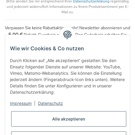
Bitte senden Sie mir entsprechend Ihrer
Datenschutzerklärung
regelmäßig
und jederzeit widerruflich Informationen zu Ihrem Produktsortiment per E-
Mail zu.
Verpassen Sie keine Rabattaktion mehr! Newsletter abonnieren und
5,00 €
Rabatt-Guschein erhalten. Den Gutschein erhalten Sie
per Email nach der erfolgreichen Bestätigung Ihrer Email-Adresse.
Wie wir Cookies & Co nutzen
Durch Klicken auf „Alle akzeptieren“ gestatten Sie den
Einsatz folgender Dienste auf unserer Website: YouTube,
Vimeo, Matomo-Webanalytics. Sie können die Einstellung
jederzeit ändern (Fingerabdruck-Icon links unten). Weitere
Details finden Sie unter
Konfigurieren
und in unserer
Datenschutzerklärung
.
Impressum
|
Datenschutz
WIDERRUFSBUTTON
Alle akzeptieren
* Alle Preise inkl. gesetzlicher USt., zzgl.
Versand