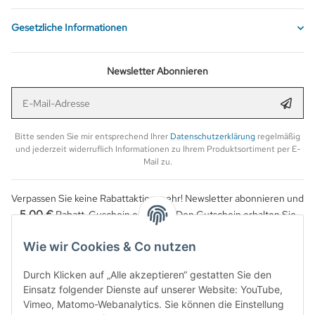
Gesetzliche Informationen
Newsletter Abonnieren
E-Mail-Adresse
Anmel
Bitte senden Sie mir entsprechend Ihrer
Datenschutzerklärung
regelmäßig
und jederzeit widerruflich Informationen zu Ihrem Produktsortiment per E-
Mail zu.
Verpassen Sie keine Rabattaktion mehr! Newsletter abonnieren und
5,00 €
Rabatt-Guschein erhalten. Den Gutschein erhalten Sie
per Email nach der erfolgreichen Bestätigung Ihrer Email-Adresse.
Wie wir Cookies & Co nutzen
Durch Klicken auf „Alle akzeptieren“ gestatten Sie den
Einsatz folgender Dienste auf unserer Website: YouTube,
Vimeo, Matomo-Webanalytics. Sie können die Einstellung