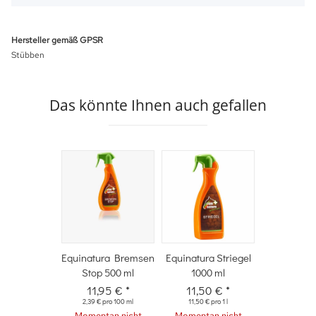
Hersteller gemäß GPSR
Stübben
Das könnte Ihnen auch gefallen
Equinatura Bremsen
Equinatura Striegel
Stop 500 ml
1000 ml
11,95 €
*
11,50 €
*
2,39 € pro 100 ml
11,50 € pro 1 l
Momentan nicht
Momentan nicht