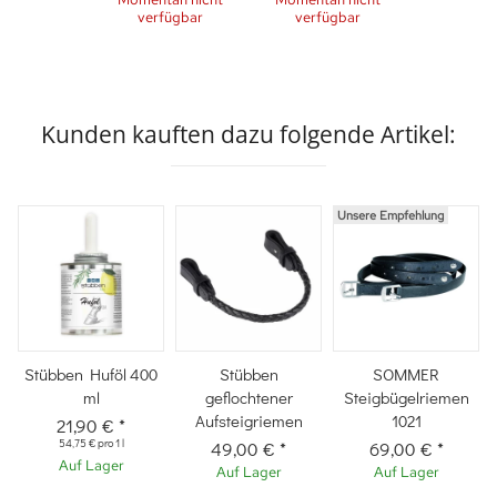
verfügbar
verfügbar
Kunden kauften dazu folgende Artikel:
Unsere Empfehlung
Stübben Huföl 400
Stübben
SOMMER
ml
geflochtener
Steigbügelriemen
Aufsteigriemen
1021
21,90 €
*
54,75 € pro 1 l
49,00 €
*
69,00 €
*
Auf Lager
Auf Lager
Auf Lager