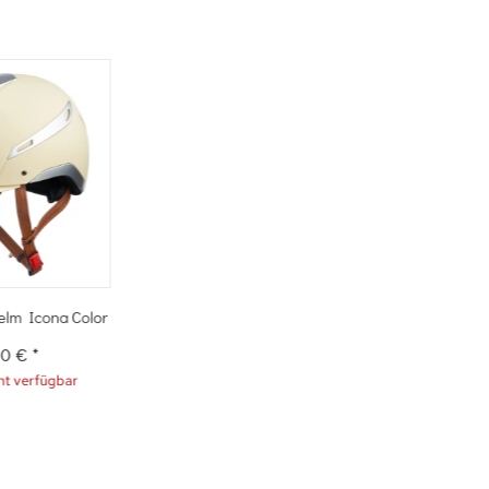
helm Icona Color
00 €
*
t verfügbar