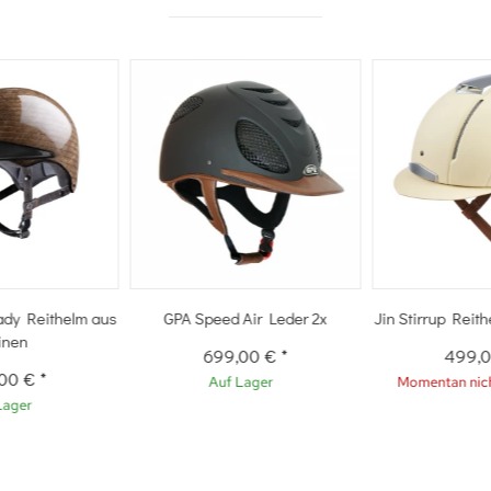
ady Reithelm aus
GPA Speed Air Leder 2x
Jin Stirrup Reit
inen
699,00 €
*
499,
,00 €
*
Auf Lager
Momentan nich
Lager