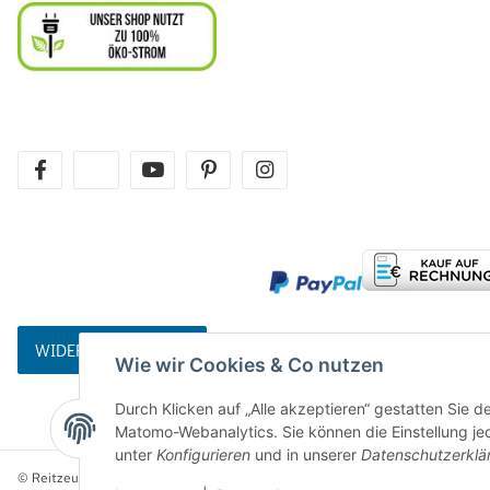
facebook
twitter
youtube
pinterest
instagram
WIDERRUFSBUTTON
Wie wir Cookies & Co nutzen
Durch Klicken auf „Alle akzeptieren“ gestatten Sie 
Matomo-Webanalytics. Sie können die Einstellung jed
unter
Konfigurieren
und in unserer
Datenschutzerklä
© Reitzeuch