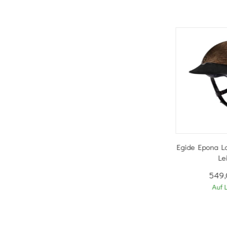
Egide Epona L
Le
549
Auf 