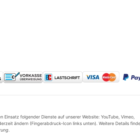
* Alle Preise inkl. gesetzlicher USt., zzgl.
Versand
den Einsatz folgender Dienste auf unserer Website: YouTube, Vimeo,
erzeit ändern (Fingerabdruck-Icon links unten). Weitere Details find
rung
.
© 2024 Reitzeuch - made with ❤ in Petersberg