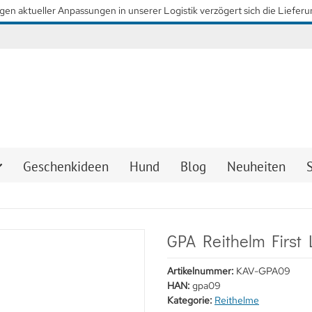
so schnell wie möglich wieder unsere gewohnten Lieferzeiten zu erreiche
Geschenkideen
Hund
Blog
Neuheiten
GPA Reithelm First 
Artikelnummer:
KAV-GPA09
HAN:
gpa09
Kategorie:
Reithelme