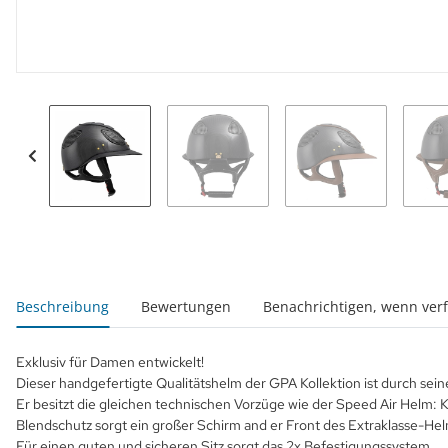
weitere Registerkarten anzeigen
Beschreibung
Bewertungen
Benachrichtigen, wenn ver
Exklusiv für Damen entwickelt!
Dieser handgefertigte Qualitätshelm der GPA Kollektion ist durch sein
Er besitzt die gleichen technischen Vorzüge wie der Speed Air Helm:
Blendschutz sorgt ein großer Schirm and er Front des Extraklasse-He
Für einen guten und sicheren Sitz sorgt das 2x Befestigungssystem.