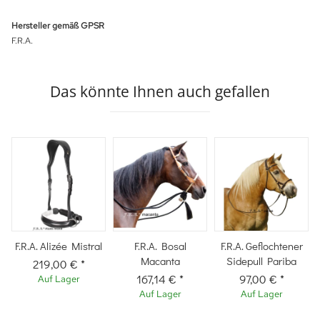
Hersteller gemäß GPSR
F.R.A.
Das könnte Ihnen auch gefallen
F.R.A. Alizée Mistral
F.R.A. Bosal
F.R.A. Geflochtener
Macanta
Sidepull Pariba
219,00 €
*
167,14 €
*
97,00 €
*
Auf Lager
Auf Lager
Auf Lager