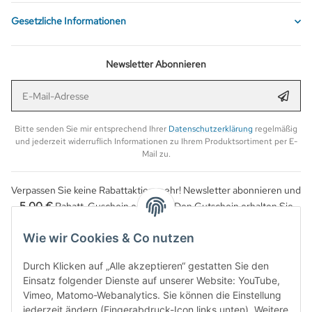
Gesetzliche Informationen
Newsletter Abonnieren
E-Mail-Adresse
Anmel
Bitte senden Sie mir entsprechend Ihrer
Datenschutzerklärung
regelmäßig
und jederzeit widerruflich Informationen zu Ihrem Produktsortiment per E-
Mail zu.
Verpassen Sie keine Rabattaktion mehr! Newsletter abonnieren und
5,00 €
Rabatt-Guschein erhalten. Den Gutschein erhalten Sie
per Email nach der erfolgreichen Bestätigung Ihrer Email-Adresse.
Wie wir Cookies & Co nutzen
Durch Klicken auf „Alle akzeptieren“ gestatten Sie den
Einsatz folgender Dienste auf unserer Website: YouTube,
Vimeo, Matomo-Webanalytics. Sie können die Einstellung
jederzeit ändern (Fingerabdruck-Icon links unten). Weitere