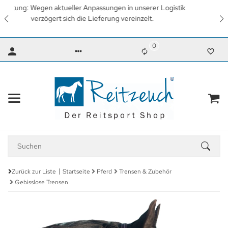
Wir arbeiten mit Hochdruck daran, so schnell wie möglich
wieder unsere gewohnten Lieferzeiten zu erreichen. Vielen
Dank für Ihr Verständnis.
0
Zurück zur Liste
Startseite
Pferd
Trensen & Zubehör
Gebisslose Trensen