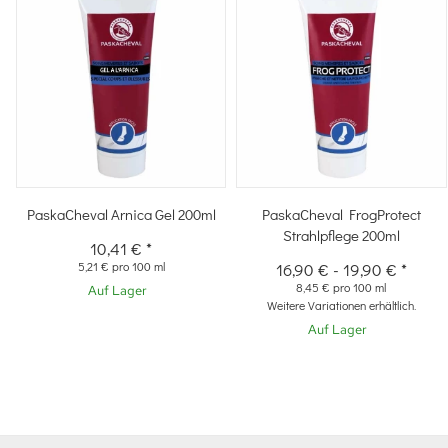
PaskaCheval Arnica Gel 200ml
PaskaCheval FrogProtect
Strahlpflege 200ml
10,41 €
*
5,21 € pro 100 ml
16,90 €
-
19,90 €
*
8,45 € pro 100 ml
Auf Lager
Weitere Variationen erhältlich.
Auf Lager