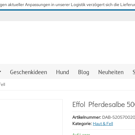
so schnell wie möglich wieder unsere gewohnten Lieferzeiten zu erreiche
Geschenkideen
Hund
Blog
Neuheiten
ell
Effol Pferdesalbe 50
Artikelnummer:
DAB-52057002
Kategorie:
Haut & Fell
Auf Lager