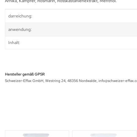
Arnika, Kampfer, Rosmarin, Rosskastanienextrakt, Menthol.
Produkteigenschaft
Wert
darreichung:
anwendung:
Inhalt:
Hersteller gemäß GPSR
Schweizer-Effax GmbH, Westring 24, 48356 Nordwalde, info@schweizer-effax.