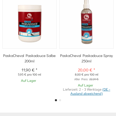
PaskaCheval Paskadouce Salbe
PaskaCheval Paskadouce Spray
200ml
250ml
11,90 €
*
20,00 €
*
5,95 € pro 100 ml
8,00 € pro 100 ml
Alter Preis:
22,31 €
Auf Lager
Auf Lager
Lieferzeit:
2 - 3 Werktage
(DE -
Ausland abweichend)