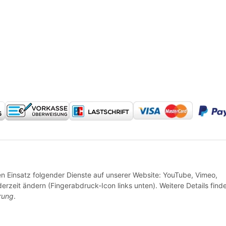
* Alle Preise inkl. gesetzlicher USt., zzgl.
Versand
den Einsatz folgender Dienste auf unserer Website: YouTube, Vimeo,
erzeit ändern (Fingerabdruck-Icon links unten). Weitere Details find
rung
.
© 2024 Reitzeuch - made with ❤ in Petersberg