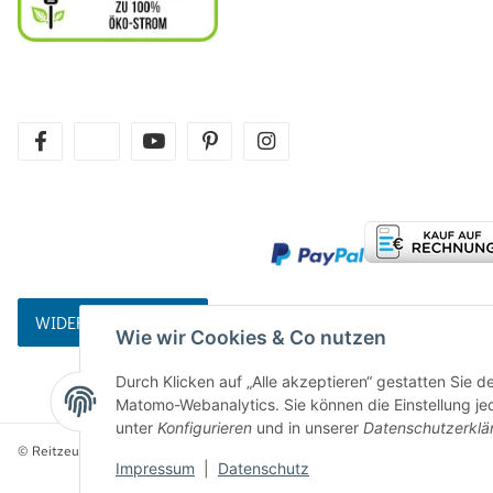
facebook
twitter
youtube
pinterest
instagram
WIDERRUFSBUTTON
Wie wir Cookies & Co nutzen
Durch Klicken auf „Alle akzeptieren“ gestatten Sie 
Matomo-Webanalytics. Sie können die Einstellung jed
unter
Konfigurieren
und in unserer
Datenschutzerklä
© Reitzeuch
Impressum
|
Datenschutz