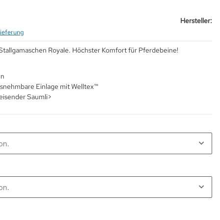
Hersteller:
ieferung
Stallgamaschen Royale. Höchster Komfort für Pferdebeine!
en
usnehmbare Einlage mit Welltex™
eisender Saumli>
on.
on.