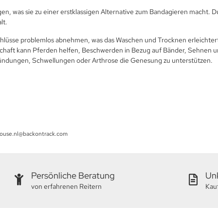
n, was sie zu einer erstklassigen Alternative zum Bandagieren macht. Durc
lt.
rschlüsse problemlos abnehmen, was das Waschen und Trocknen erleichter
genschaft kann Pferden helfen, Beschwerden in Bezug auf Bänder, Sehnen
zündungen, Schwellungen oder Arthrose die Genesung zu unterstützen.
house.nl@backontrack.com
Persönliche Beratung
Unk
von erfahrenen Reitern
Kau