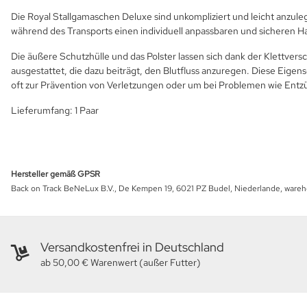
Die Royal Stallgamaschen Deluxe sind unkompliziert und leicht anzulege
während des Transports einen individuell anpassbaren und sicheren Ha
Die äußere Schutzhülle und das Polster lassen sich dank der Klettve
ausgestattet, die dazu beiträgt, den Blutfluss anzuregen. Diese Ei
oft zur Prävention von Verletzungen oder um bei Problemen wie Ent
Lieferumfang: 1 Paar
Hersteller gemäß GPSR
Back on Track BeNeLux B.V., De Kempen 19, 6021 PZ Budel, Niederlande, ware
Versandkostenfrei in Deutschland
ab 50,00 € Warenwert (außer Futter)