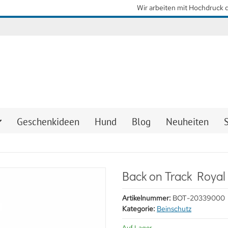
so schnell wie möglich wieder unsere gewohnten Lieferzeiten zu erreiche
Geschenkideen
Hund
Blog
Neuheiten
Back on Track Roya
Artikelnummer:
BOT-20339000
Kategorie:
Beinschutz
Auf Lager