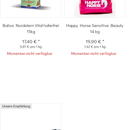
Balios Nordstern Vital haferfrei
Happy Horse Sensitive Beauty
15kg
14 kg
17,40 €
*
19,90 €
*
0,87 € pro 1 kg
1,42 € pro 1 kg
Momentan nicht verfügbar
Momentan nicht verfügbar
Unsere Empfehlung