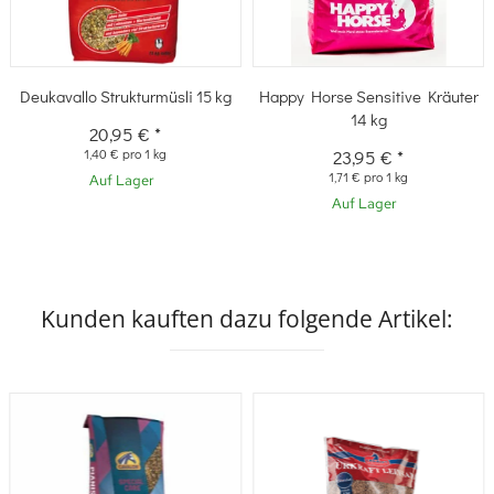
Deukavallo Strukturmüsli 15 kg
Happy Horse Sensitive Kräuter
14 kg
20,95 €
*
1,40 € pro 1 kg
23,95 €
*
1,71 € pro 1 kg
Auf Lager
Auf Lager
Kunden kauften dazu folgende Artikel: