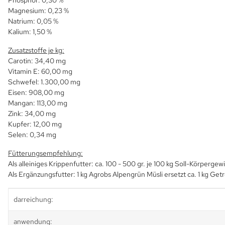
Phosphor: 0,30 %
Magnesium: 0,23 %
Natrium: 0,05 %
Kalium: 1,50 %
Zusatzstoffe je kg:
Carotin: 34,40 mg
Vitamin E: 60,00 mg
Schwefel: 1.300,00 mg
Eisen: 908,00 mg
Mangan: 113,00 mg
Zink: 34,00 mg
Kupfer: 12,00 mg
Selen: 0,34 mg
Fütterungsempfehlung:
Als alleiniges Krippenfutter: ca. 100 - 500 gr. je 100 kg Soll-Körpergew
Als Ergänzungsfutter: 1 kg Agrobs Alpengrün Müsli ersetzt ca. 1 kg Get
Produkteigenschaft
Wert
darreichung:
anwendung: