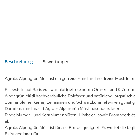
weitere Registerkarten anzeigen
Beschreibung
Bewertungen
Agrobs Alpengrün Müsli ist ein getreide- und melassefreies Müsli für 
Es besteht auf Basis von warmluftgetrockneten Gräsern und Kräutern 
Alpengrün Müsli hochverdauliche Rohfaser und natürliche, organisch 
Sonnenblumenkerne, Leinsamen und Schwarzkümmel wirken günstig auf 
Darmflora und macht Agrobs Alpengrün Müsli besonders lecker.
Ringelblumen- und Kornblumenblüten, Himbeer- sowie Brombeerblätter
ab.
Agrobs Alpengrün Müsli ist für alle Pferde geeignet. Es wertet die tä
Es ist geeignet für: