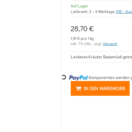
Auf Lager
Lieferzeit:
3 - 4 Werktage
(DE - Au
28,70 €
1,91 € pro 1 kg
inkl. 7% USt. , zzgl.
Versand
Leckeres Kräuter Basismüsli getr
Loading...
Komponenten werden ge
IN DEN WARENKORB