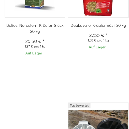
Balios Nordstern Kräuter-Glück
Deukavallo Kräutermüsli 20 kg
20 kg
27,55 €
*
25,50 €
*
1,38 € pro 1 kg
1,27 € pro 1 kg
Auf Lager
Auf Lager
Top bewertet