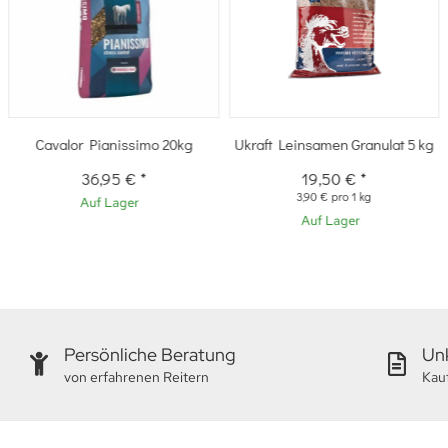
Cavalor Pianissimo 20kg
Ukraft Leinsamen Granulat 5 kg
36,95 €
*
19,50 €
*
3,90 € pro 1 kg
Auf Lager
Auf Lager
Persönliche Beratung
Unk
von erfahrenen Reitern
Kau