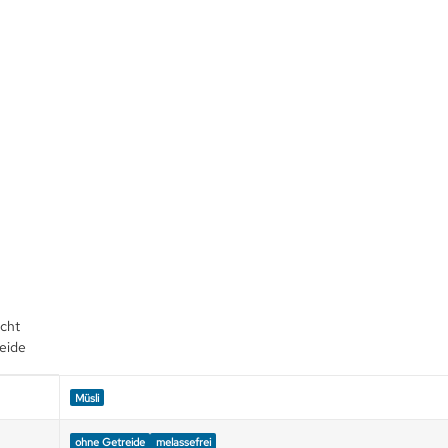
icht
reide
Müsli
ohne Getreide
melassefrei